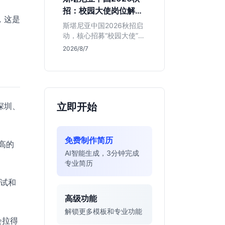
的应届生。
招：校园大使岗位解读
，这是
与投递指南
斯堪尼亚中国2026秋招启
动，核心招募“校园大使”而
非技术管培生。本文解析
2026/8/7
该瑞典物流巨头在华业
务、岗位真实职责及不限
专业背后的竞争逻辑，助
你判断是否值得投递。
深圳、
立即开始
免费制作简历
高的
AI智能生成，3分钟完成
专业简历
测试和
高级功能
解锁更多模板和专业功能
会拉得