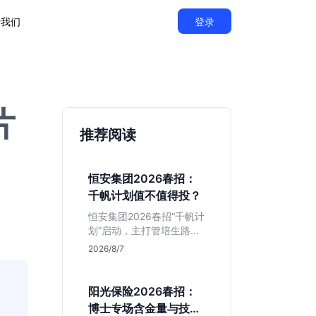
于我们
登录
片
推荐阅读
恒安集团2026春招：
千帆计划值不值得投？
恒安集团2026春招“千帆计
划”启动，主打管培生路
线。本文解析老牌快消巨
2026/8/7
头的薪资稳定性、文科生
机会及决策链条长的局
限，帮你判断是否值得投
阳光保险2026春招：
递。
博士专场含金量与技术