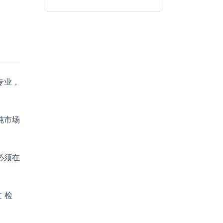
专业，
纯市场
必须在
文
检