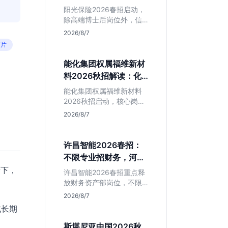
岗捡漏指南
阳光保险2026春招启动，
除高端博士后岗位外，信
息技术部释放大量Java、
2026/8/7
前端及算法岗。本文解读
芯片
金融巨头校招门槛，分析
技术岗需求与投递价值，
能化集团权属福维新材
助你快速判断是否值得
料2026秋招解读：化
投。
工材料生必看
能化集团权属福维新材料
2026秋招启动，核心岗位
集中在福建永安。本文解
2026/8/7
析国企背景稳定性、化工
材料专业匹配度及工作地
点限制，助理工科生判断
许昌智能2026春招：
是否值得投递。
不限专业招财务，河南
本地生值得冲吗？
景下，
许昌智能2026春招重点释
放财务资产部岗位，不限
专业。作为河南本地老牌
2026/8/7
制造业企业，稳定性高但
成长期
爆发涨薪机会少。适合想
在本地积累工业场景经验
斯堪尼亚中国2026秋