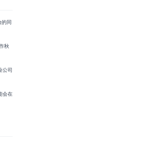
验的同
作秋
业公司
能会在