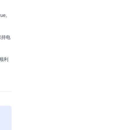
rue。
保持电
顺利