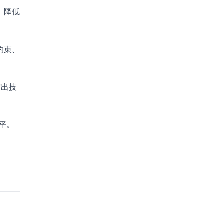
、降低
约束、
突出技
水平。