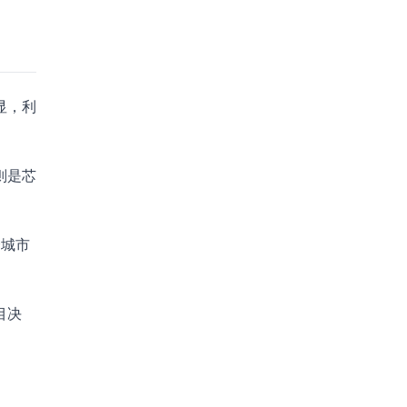
显，利
则是芯
个城市
目决