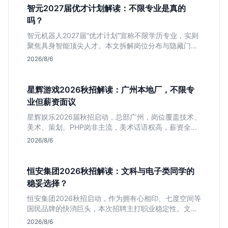
智元2027届优才计划解读：不限专业是真的
吗？
智元机器人2027届“优才计划”宣称不限学历专业，实则
聚焦具身智能顶尖人才。本文拆解岗位分布与隐藏门
槛，分析算法、仿真等核心方向，帮你判断是否值得投
2026/8/6
递及如何准备硬核项目。
星辉游戏2026秋招解读：广州本地厂，不限专
业但薪资面议
星辉娱乐2026届秋招启动，总部广州，岗位覆盖技术、
美术、策划。PHP岗非主流，美术话语权高，薪资全面
面议。适合想接触项目全流程的应届生，追求大厂光环
2026/8/6
者慎投。
恒安集团2026秋招解读：文科与电子类同学的
稳妥选择？
恒安集团2026秋招启动，作为拥有心相印、七度空间等
国民品牌的快消巨头，本次招聘主打职业稳定性。文章
深度解析管培生项目，明确文商科主攻品牌营销、理工
2026/8/6