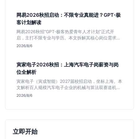
科侧重技术支持的岗位逻辑，客观分析传统制造业薪资
平稳但平台扎实的特点，助应届生快速判断投递价值。
网易2026秋招启动：不限专业真能进？GPT-极
客计划解读
网易2026秋招“GPT-极客热爱青年人才计划”正式开
启，主打不限专业与学历。本文拆解其核心岗位需求
（技术研发、游戏策划、算法），分析非科班同学的投
2026/8/6
递机会与真实门槛，帮你判断是否值得投。
寅家电子2026秋招：上海汽车电子岗薪资与岗
位全解析
寅家电子（寅成智能）2027届校招启动，坐标上海。本
文解析百人规模汽车电子企业的机械与算法双赛道机
会，分析薪资面议背后的含金量及应届生成长路径，助
2026/8/6
你判断是否值得投递。
立即开始