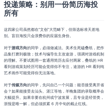
投递策略：别用一份简历海投
所有
这四家公司虽然都在“文创”大范畴下，但筛选标准天差地
别。盲目海投只会浪费你的应届生身份。
对于
游戏方向
的同学，必须做减法。美术生死磕叠纸，把作
品集打磨到极致；技术与编导生主攻途游，强调对游戏机制
的理解。不要试图用一套通用简历去应付两家，叠纸的 HR
看到游戏策划经历可能会觉得你不专注，途游的 HR 看到纯
艺术画作可能觉得你无法落地。
对于
传媒方向
的同学，先问自己一个问题：能否接受离开省
会？如果能接受去汕头、湛江等地，羊晚集团的录取概率会
大幅提升。如果非要在杭州或宁波发展，且专业是经管类，
浙报是唯一解，但必须抓紧 6 月中旬的截止红线。