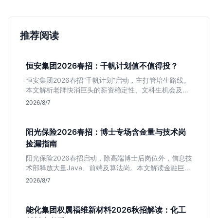
推荐阅读
恒安集团2026春招：千帆计划值不值得投？
恒安集团2026春招“千帆计划”启动，主打管培生路线。
本文解析老牌快消巨头的薪资稳定性、文科生机会及决
策链条长的局限，帮你判断是否值得投递。
2026/8/7
阳光保险2026春招：博士专场含金量与技术岗
捡漏指南
阳光保险2026春招启动，除高端博士后岗位外，信息技
术部释放大量Java、前端及算法岗。本文解读金融巨头
校招门槛，分析技术岗需求与投递价值，助你快速判断
2026/8/7
是否值得投。
能化集团权属福维新材料2026秋招解读：化工