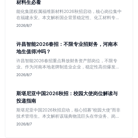
材料生必看
能化集团权属福维新材料2026秋招启动，核心岗位集中
在福建永安。本文解析国企背景稳定性、化工材料专业
匹配度及工作地点限制，助理工科生判断是否值得投
2026/8/7
递。
许昌智能2026春招：不限专业招财务，河南本
地生值得冲吗？
许昌智能2026春招重点释放财务资产部岗位，不限专
业。作为河南本地老牌制造业企业，稳定性高但爆发涨
薪机会少。适合想在本地积累工业场景经验的应届生。
2026/8/7
斯堪尼亚中国2026秋招：校园大使岗位解读与
投递指南
斯堪尼亚中国2026秋招启动，核心招募“校园大使”而非
技术管培生。本文解析该瑞典物流巨头在华业务、岗位
真实职责及不限专业背后的竞争逻辑，助你判断是否值
2026/8/7
得投递。