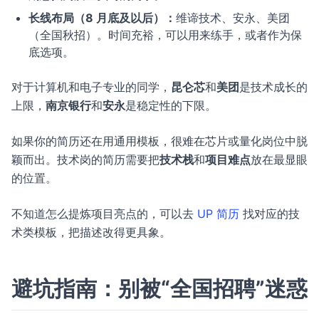
长线布局（8 月底及以后）：
维谛技术、安永、美团
（全国秋招）。时间充裕，可以用来练手，或者作为保
底选项。
对于计算机和电子专业的同学，
昆仑芯
和
美团
是技术成长的
上限，
南京银行
和
安永
是稳定性的下限。
如果你的简历还在用通用模板，很难在芯片或量化岗位中脱
颖而出。技术岗的简历需要把
技术栈
和
项目难点
放在最显眼
的位置。
不知道怎么提炼项目亮点的，可以去
UP 简历
找对应的技
术类模板，把描述改得更具象。
避坑指南：别被“全国招聘”迷惑