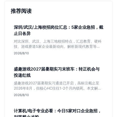
推荐阅读
深圳/武汉/上海校招岗位汇总：5家企业急招，截
止日各异
对比深圳、武汉、上海三地校招特点，汇总教育、硬科
技、游戏赛道5家企业最新动向。解析新现代教育等公
司网申截止时间与专业限制，帮你快速决定投递优先
2026/8/10
级。
盛趣游戏2027届暑期实习末班车：转正机会与
投递红线
盛趣游戏2027届暑期实习通道已开启，虽标注截止至
2026年8月，但核心HC往往1-2个月内锁死。本文解析
游戏大厂“招满即止”的招聘逻辑，提醒同学避开时间陷
2026/8/10
阱，抓住带有明确转正意图的捡漏窗口。
计算机/电子专业必看：今日5家对口企业急招，