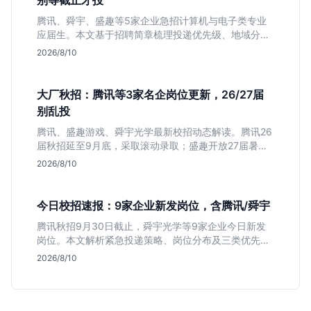
别等截止才投
腾讯、舜宇、盛趣等5家企业急招计算机与电子类专业
应届生。本文基于招聘简章梳理投递优先级、地域分布
及截止时间，助你快速决策。
2026/8/10
大厂秋招：腾讯等3家名企岗位更新，26/27届
别乱投
腾讯、盛趣游戏、舜宇光学最新校招动态解读。腾讯26
届秋招延至9月底，采取滚动录取；盛趣开放27届暑期
实习；舜宇光学聚焦硬件制造。本文分析三家企业时间
2026/8/10
线差异与投递策略，帮应届生避开届别陷阱，精准准
备。
今日校招速报：9家企业新发岗位，含腾讯/舜宇
腾讯秋招9月30日截止，舜宇光学等9家企业今日新发
岗位。本文解析紧急投递策略、岗位分布及三类优先人
群，助你快速决策。
2026/8/10