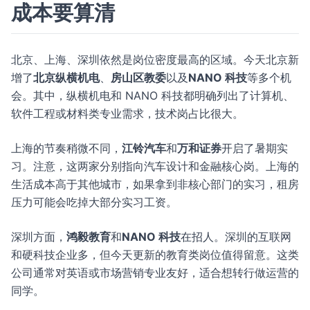
成本要算清
北京、上海、深圳依然是岗位密度最高的区域。今天北京新
增了
北京纵横机电
、
房山区教委
以及
NANO 科技
等多个机
会。其中，纵横机电和 NANO 科技都明确列出了计算机、
软件工程或材料类专业需求，技术岗占比很大。
上海的节奏稍微不同，
江铃汽车
和
万和证券
开启了暑期实
习。注意，这两家分别指向汽车设计和金融核心岗。上海的
生活成本高于其他城市，如果拿到非核心部门的实习，租房
压力可能会吃掉大部分实习工资。
深圳方面，
鸿毅教育
和
NANO 科技
在招人。深圳的互联网
和硬科技企业多，但今天更新的教育类岗位值得留意。这类
公司通常对英语或市场营销专业友好，适合想转行做运营的
同学。