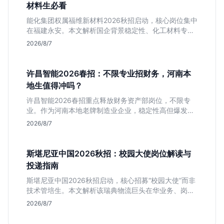
材料生必看
能化集团权属福维新材料2026秋招启动，核心岗位集中
在福建永安。本文解析国企背景稳定性、化工材料专业
匹配度及工作地点限制，助理工科生判断是否值得投
2026/8/7
递。
许昌智能2026春招：不限专业招财务，河南本
地生值得冲吗？
许昌智能2026春招重点释放财务资产部岗位，不限专
业。作为河南本地老牌制造业企业，稳定性高但爆发涨
薪机会少。适合想在本地积累工业场景经验的应届生。
2026/8/7
斯堪尼亚中国2026秋招：校园大使岗位解读与
投递指南
斯堪尼亚中国2026秋招启动，核心招募“校园大使”而非
技术管培生。本文解析该瑞典物流巨头在华业务、岗位
真实职责及不限专业背后的竞争逻辑，助你判断是否值
2026/8/7
得投递。