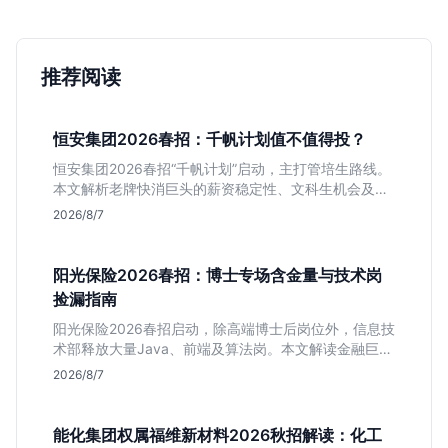
推荐阅读
恒安集团2026春招：千帆计划值不值得投？
恒安集团2026春招“千帆计划”启动，主打管培生路线。
本文解析老牌快消巨头的薪资稳定性、文科生机会及决
策链条长的局限，帮你判断是否值得投递。
2026/8/7
阳光保险2026春招：博士专场含金量与技术岗
捡漏指南
阳光保险2026春招启动，除高端博士后岗位外，信息技
术部释放大量Java、前端及算法岗。本文解读金融巨头
校招门槛，分析技术岗需求与投递价值，助你快速判断
2026/8/7
是否值得投。
能化集团权属福维新材料2026秋招解读：化工