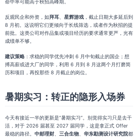
命中率可能高于秋招高峰期。
反观民企和外资，如
拜耳
、
星辉游戏
，截止日期大多延后到
8 月初。这说明它们更倾向于长线筛选，或者作为秋招的提
前批。这类公司对作品集或项目经历的要求通常更严，光有
成绩单不够。
建议策略
：求稳的同学优先冲刺 6 月中旬截止的国企；想
搏高薪或进大厂的同学，利用 6 月到 8 月这两个月打磨简
历和项目，再投那些 8 月截止的岗位。
暑期实习：转正的隐形入场券
今天有接近一半的更新是“暑期实习”。别觉得实习只是去干
活，对于 2026 届甚至 2027 届同学，这是拿正式 Offer
最稳的路径。
中邮理财
、
三合生物
、
华东勘测设计研究院
都