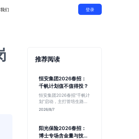
于我们
登录
岗
推荐阅读
恒安集团2026春招：
千帆计划值不值得投？
恒安集团2026春招“千帆计
划”启动，主打管培生路
线。本文解析老牌快消巨
2026/8/7
头的薪资稳定性、文科生
机会及决策链条长的局
限，帮你判断是否值得投
阳光保险2026春招：
递。
博士专场含金量与技术