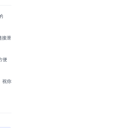
的
链接泄
方便
。祝你
。