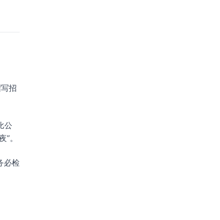
撰写招
比公
夜”。
务必检