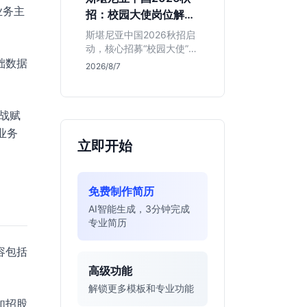
的应届生。
业务主
招：校园大使岗位解读
与投递指南
斯堪尼亚中国2026秋招启
动，核心招募“校园大使”而
础数据
非技术管培生。本文解析
2026/8/7
该瑞典物流巨头在华业
务、岗位真实职责及不限
专业背后的竞争逻辑，助
战赋
你判断是否值得投递。
业务
立即开始
免费制作简历
AI智能生成，3分钟完成
专业简历
容包括
高级功能
解锁更多模板和专业功能
如招股