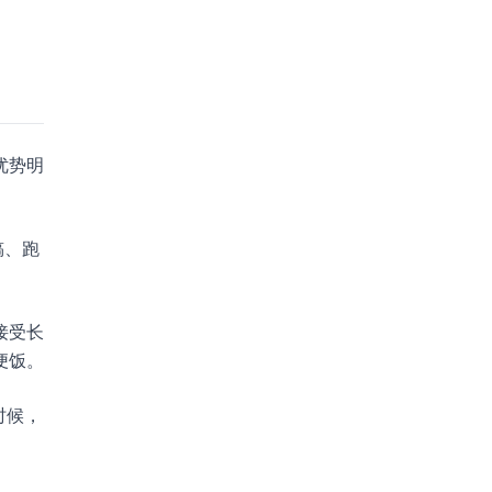
优势明
稿、跑
接受长
便饭。
时候，