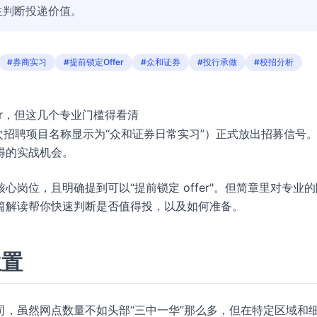
生判断投递价值。
#券商实习
#提前锁定Offer
#众和证券
#投行承做
#校招分析
er，但这几个专业门槛得看清
本次招聘项目名称显示为“众和证券日常实习”）正式放出招募信号
得的实战机会。
岗位，且明确提到可以“提前锁定 offer"。但简章里对专业
篇解读帮你快速判断是否值得投，以及如何准备。
位置
，虽然网点数量不如头部“三中一华”那么多，但在特定区域和