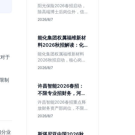
岗捡漏指南
阳光保险2026春招启动，
除高端博士后岗位外，信
息技术部释放大量Java、
2026/8/7
前端及算法岗。本文解读
金融巨头校招门槛，分析
技术岗需求与投递价值，
能化集团权属福维新材
助你快速判断是否值得
料2026秋招解读：化
投。
工材料生必看
能化集团权属福维新材料
。对于
2026秋招启动，核心岗位
集中在福建永安。本文解
2026/8/7
析国企背景稳定性、化工
材料专业匹配度及工作地
的限制
点限制，助理工科生判断
许昌智能2026春招：
是否值得投递。
不限专业招财务，河南
本地生值得冲吗？
许昌智能2026春招重点释
放财务资产部岗位，不限
专业。作为河南本地老牌
2026/8/7
制造业企业，稳定性高但
爆发涨薪机会少。适合想
细分业
在本地积累工业场景经验
斯堪尼亚中国2026秋