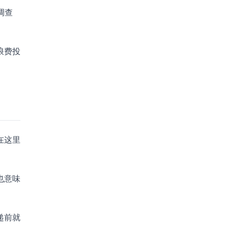
调查
浪费投
在这里
也意味
递前就