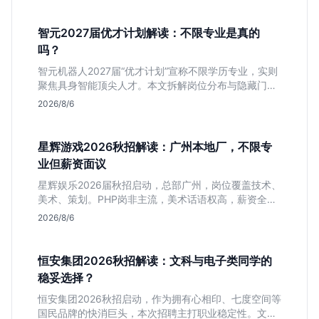
智元2027届优才计划解读：不限专业是真的
吗？
智元机器人2027届“优才计划”宣称不限学历专业，实则
聚焦具身智能顶尖人才。本文拆解岗位分布与隐藏门
槛，分析算法、仿真等核心方向，帮你判断是否值得投
2026/8/6
递及如何准备硬核项目。
星辉游戏2026秋招解读：广州本地厂，不限专
业但薪资面议
星辉娱乐2026届秋招启动，总部广州，岗位覆盖技术、
美术、策划。PHP岗非主流，美术话语权高，薪资全面
面议。适合想接触项目全流程的应届生，追求大厂光环
2026/8/6
者慎投。
恒安集团2026秋招解读：文科与电子类同学的
稳妥选择？
恒安集团2026秋招启动，作为拥有心相印、七度空间等
国民品牌的快消巨头，本次招聘主打职业稳定性。文章