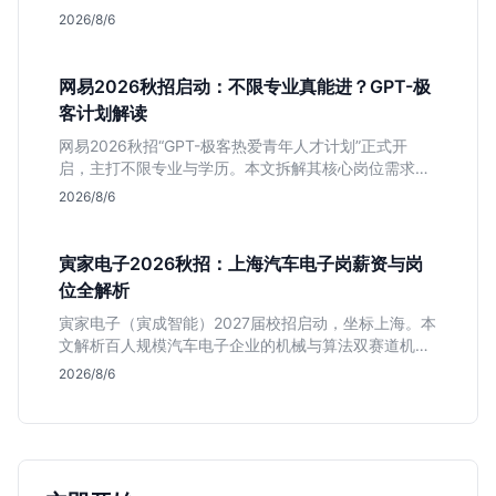
深度解析管培生项目，明确文商科主攻品牌营销、理工
2026/8/6
科侧重技术支持的岗位逻辑，客观分析传统制造业薪资
平稳但平台扎实的特点，助应届生快速判断投递价值。
网易2026秋招启动：不限专业真能进？GPT-极
客计划解读
网易2026秋招“GPT-极客热爱青年人才计划”正式开
启，主打不限专业与学历。本文拆解其核心岗位需求
（技术研发、游戏策划、算法），分析非科班同学的投
2026/8/6
递机会与真实门槛，帮你判断是否值得投。
寅家电子2026秋招：上海汽车电子岗薪资与岗
位全解析
寅家电子（寅成智能）2027届校招启动，坐标上海。本
文解析百人规模汽车电子企业的机械与算法双赛道机
会，分析薪资面议背后的含金量及应届生成长路径，助
2026/8/6
你判断是否值得投递。