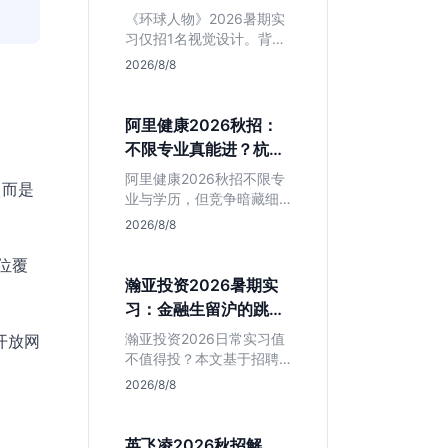
额值不值得冲？
《环球人物》2026暑期实
习仅招1名视觉设计。背靠
人民日报社，央媒背书极
2026/8/8
强，但属日常实习无转正
承诺。适合追求高含金量
简历、能接受严谨流程的
阿里健康2026秋招：
设计生，想进大厂快节奏
不限专业真能进？杭州
者慎投。
大厂最后的捡漏机会
阿里健康2026秋招不限专
，而是
业与学历，但竞争暗藏细
节。本文解读其医疗赛道
2026/8/8
稳定性、投递截止时间陷
阱及核心岗位面试节奏，
位覆
帮应届生判断是否值得投
瀚亚投资2026暑期实
入。
习：金融生留沪的跳板
还是坑？
瀚亚投资2026日常实习值
开放网
不值得投？本文基于招聘
简章分析：业务聚焦金融
2026/8/8
投资，岗位未定需分配，
转正机会不明确。适合急
需上海高含金量实习证
英飞凌2026秋招解