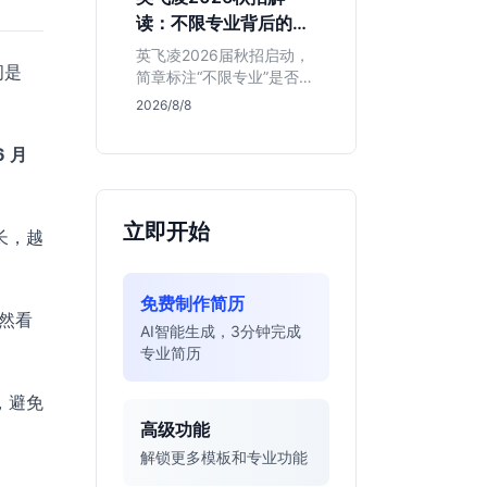
明、想接触真实资金流向
读：不限专业背后的门
的金融生，不适合追求稳
槛与机会
定留用的同学。
英飞凌2026届秋招启动，
间是
简章标注“不限专业”是否可
信？本文基于招聘简章，
2026/8/8
深度解析这家德资芯片巨
头的行业地位、校招真实
6 月
门槛及投递策略，助你判
断是否值得投入。
立即开始
长，越
免费制作简历
然看
AI智能生成，3分钟完成
专业简历
，避免
高级功能
解锁更多模板和专业功能