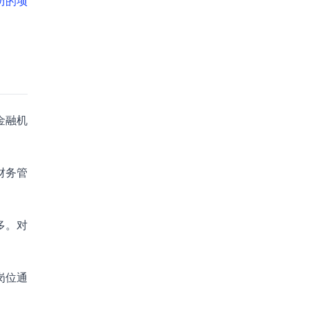
简历的项
金融机
财务管
多。对
岗位通