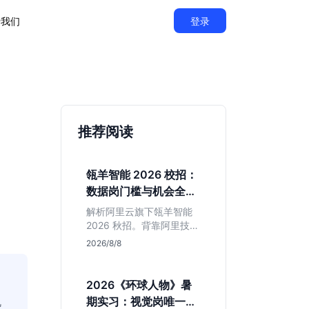
于我们
登录
推荐阅读
瓴羊智能 2026 校招：
数据岗门槛与机会全拆
解
解析阿里云旗下瓴羊智能
2026 秋招。背靠阿里技术
底座，主打 DaaS 业务。
2026/8/8
重点分析数据研发、算法
及产品岗的硬性要求，评
估 B 端数据路线的成长曲
2026《环球人物》暑
线与抗压挑战，助你判断
机
期实习：视觉岗唯一名
是否值得投递。