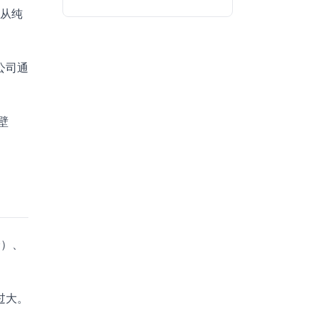
在从纯
公司通
壁
分）、
过大。