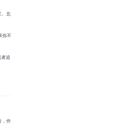
C。北
果你不
或者追
行，作