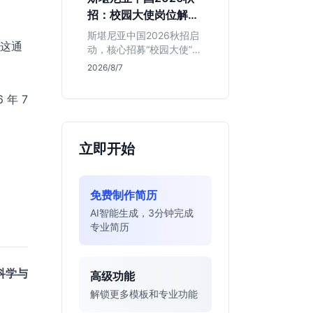
的应届生。
招：校园大使岗位解读
与投递指南
斯堪尼亚中国2026秋招启
但这通
动，核心招募“校园大使”而
非技术管培生。本文解析
2026/8/7
该瑞典物流巨头在华业
务、岗位真实职责及不限
年 7
专业背后的竞争逻辑，助
你判断是否值得投递。
立即开始
免费制作简历
AI智能生成，3分钟完成
专业简历
科学与
高级功能
解锁更多模板和专业功能