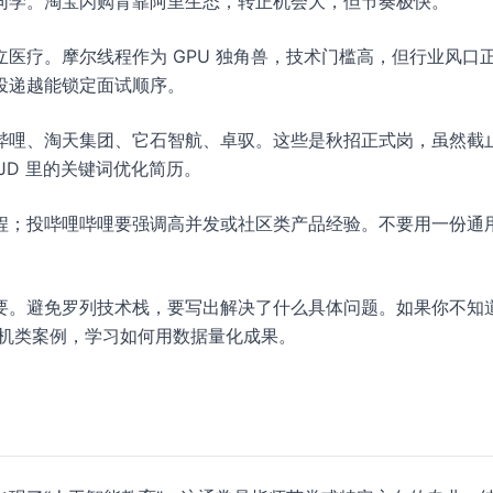
同学。淘宝闪购背靠阿里生态，转正机会大，但节奏极快。
医疗。摩尔线程作为 GPU 独角兽，技术门槛高，但行业风口
投递越能锁定面试顺序。
哔哩、淘天集团、它石智航、卓驭。这些是秋招正式岗，虽然截
JD 里的关键词优化简历。
程；投哔哩哔哩要强调高并发或社区类产品经验。不要用一份通
要。避免罗列技术栈，要写出解决了什么具体问题。如果你不知
机类案例，学习如何用数据量化成果。