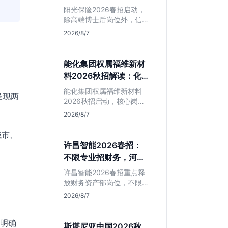
岗捡漏指南
阳光保险2026春招启动，
除高端博士后岗位外，信
息技术部释放大量Java、
2026/8/7
前端及算法岗。本文解读
金融巨头校招门槛，分析
技术岗需求与投递价值，
能化集团权属福维新材
助你快速判断是否值得
料2026秋招解读：化
投。
工材料生必看
能化集团权属福维新材料
呈现两
2026秋招启动，核心岗位
集中在福建永安。本文解
2026/8/7
析国企背景稳定性、化工
材料专业匹配度及工作地
城市、
点限制，助理工科生判断
许昌智能2026春招：
是否值得投递。
不限专业招财务，河南
本地生值得冲吗？
许昌智能2026春招重点释
放财务资产部岗位，不限
专业。作为河南本地老牌
2026/8/7
制造业企业，稳定性高但
爆发涨薪机会少。适合想
驭明确
在本地积累工业场景经验
斯堪尼亚中国2026秋