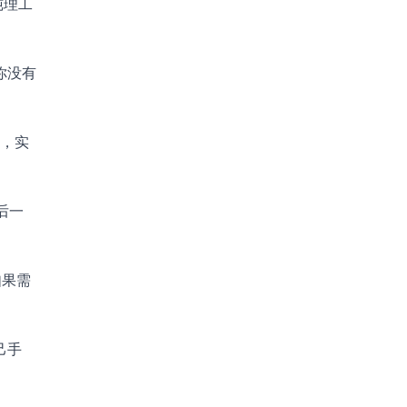
纯理工
你没有
手，实
后一
如果需
己手