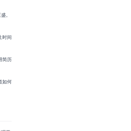
正盛。
止时间
用简历
道如何