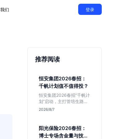
于我们
登录
推荐阅读
恒安集团2026春招：
千帆计划值不值得投？
恒安集团2026春招“千帆计
划”启动，主打管培生路
线。本文解析老牌快消巨
2026/8/7
头的薪资稳定性、文科生
机会及决策链条长的局
限，帮你判断是否值得投
阳光保险2026春招：
递。
博士专场含金量与技术