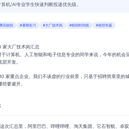
算机/AI专业学生快速判断投递优先级。
腾讯校招
#暑期实习
#大厂技术岗
#校招时间线
#校招专题
10 家大厂技术岗汇总
。对于计算机、人工智能和电子信息专业的同学来说，今年的机会
底层开发。
10 家重点企业。我们不谈虚的行业前景，只基于招聘简章里的
哪些要避开。
阱
质。这次汇总里，阿里巴巴、哔哩哔哩、淘天集团、它石智航、卓