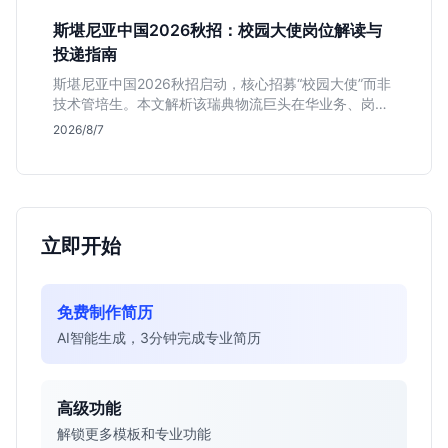
斯堪尼亚中国2026秋招：校园大使岗位解读与
投递指南
斯堪尼亚中国2026秋招启动，核心招募“校园大使”而非
技术管培生。本文解析该瑞典物流巨头在华业务、岗位
真实职责及不限专业背后的竞争逻辑，助你判断是否值
2026/8/7
得投递。
立即开始
免费制作简历
AI智能生成，3分钟完成专业简历
高级功能
解锁更多模板和专业功能