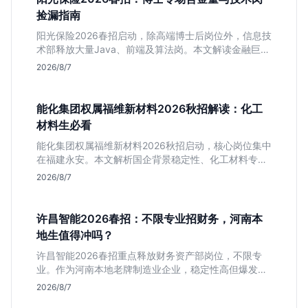
捡漏指南
阳光保险2026春招启动，除高端博士后岗位外，信息技
术部释放大量Java、前端及算法岗。本文解读金融巨头
校招门槛，分析技术岗需求与投递价值，助你快速判断
2026/8/7
是否值得投。
能化集团权属福维新材料2026秋招解读：化工
材料生必看
能化集团权属福维新材料2026秋招启动，核心岗位集中
在福建永安。本文解析国企背景稳定性、化工材料专业
匹配度及工作地点限制，助理工科生判断是否值得投
2026/8/7
递。
许昌智能2026春招：不限专业招财务，河南本
地生值得冲吗？
许昌智能2026春招重点释放财务资产部岗位，不限专
业。作为河南本地老牌制造业企业，稳定性高但爆发涨
薪机会少。适合想在本地积累工业场景经验的应届生。
2026/8/7