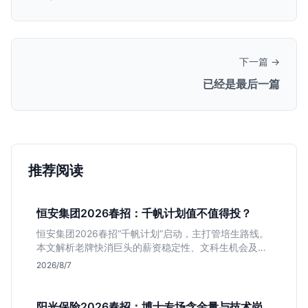
下一篇 →
已经是最后一篇
推荐阅读
恒安集团2026春招：千帆计划值不值得投？
恒安集团2026春招“千帆计划”启动，主打管培生路线。
本文解析老牌快消巨头的薪资稳定性、文科生机会及决
策链条长的局限，帮你判断是否值得投递。
2026/8/7
阳光保险2026春招：博士专场含金量与技术岗