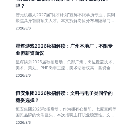
吗？
智元机器人2027届“优才计划”宣称不限学历专业，实则
聚焦具身智能顶尖人才。本文拆解岗位分布与隐藏门
槛，分析算法、仿真等核心方向，帮你判断是否值得投
2026/8/6
递及如何准备硬核项目。
星辉游戏2026秋招解读：广州本地厂，不限专
业但薪资面议
星辉娱乐2026届秋招启动，总部广州，岗位覆盖技术、
美术、策划。PHP岗非主流，美术话语权高，薪资全面
面议。适合想接触项目全流程的应届生，追求大厂光环
2026/8/6
者慎投。
恒安集团2026秋招解读：文科与电子类同学的
稳妥选择？
恒安集团2026秋招启动，作为拥有心相印、七度空间等
国民品牌的快消巨头，本次招聘主打职业稳定性。文章
深度解析管培生项目，明确文商科主攻品牌营销、理工
2026/8/6
科侧重技术支持的岗位逻辑，客观分析传统制造业薪资