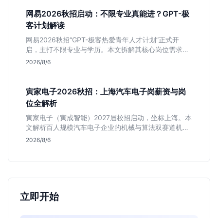
平稳但平台扎实的特点，助应届生快速判断投递价值。
网易2026秋招启动：不限专业真能进？GPT-极
客计划解读
网易2026秋招“GPT-极客热爱青年人才计划”正式开
启，主打不限专业与学历。本文拆解其核心岗位需求
（技术研发、游戏策划、算法），分析非科班同学的投
2026/8/6
递机会与真实门槛，帮你判断是否值得投。
寅家电子2026秋招：上海汽车电子岗薪资与岗
位全解析
寅家电子（寅成智能）2027届校招启动，坐标上海。本
文解析百人规模汽车电子企业的机械与算法双赛道机
会，分析薪资面议背后的含金量及应届生成长路径，助
2026/8/6
你判断是否值得投递。
立即开始