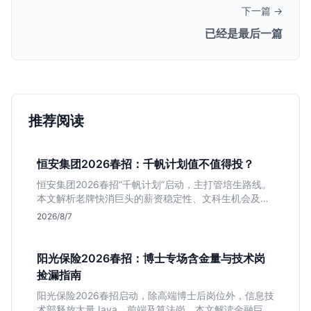
下一篇 →
已经是最后一篇
推荐阅读
恒安集团2026春招：千帆计划值不值得投？
恒安集团2026春招“千帆计划”启动，主打管培生路线。
本文解析老牌快消巨头的薪资稳定性、文科生机会及决
策链条长的局限，帮你判断是否值得投递。
2026/8/7
阳光保险2026春招：博士专场含金量与技术岗
捡漏指南
阳光保险2026春招启动，除高端博士后岗位外，信息技
术部释放大量Java、前端及算法岗。本文解读金融巨头