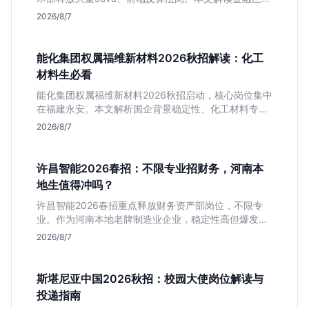
校招门槛，分析技术岗需求与投递价值，助你快速判断
2026/8/7
是否值得投。
能化集团权属福维新材料2026秋招解读：化工
材料生必看
能化集团权属福维新材料2026秋招启动，核心岗位集中
在福建永安。本文解析国企背景稳定性、化工材料专业
匹配度及工作地点限制，助理工科生判断是否值得投
2026/8/7
递。
许昌智能2026春招：不限专业招财务，河南本
地生值得冲吗？
许昌智能2026春招重点释放财务资产部岗位，不限专
业。作为河南本地老牌制造业企业，稳定性高但爆发涨
薪机会少。适合想在本地积累工业场景经验的应届生。
2026/8/7
斯堪尼亚中国2026秋招：校园大使岗位解读与
投递指南