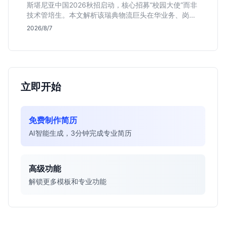
斯堪尼亚中国2026秋招启动，核心招募“校园大使”而非
技术管培生。本文解析该瑞典物流巨头在华业务、岗位
真实职责及不限专业背后的竞争逻辑，助你判断是否值
2026/8/7
得投递。
立即开始
免费制作简历
AI智能生成，3分钟完成专业简历
高级功能
解锁更多模板和专业功能