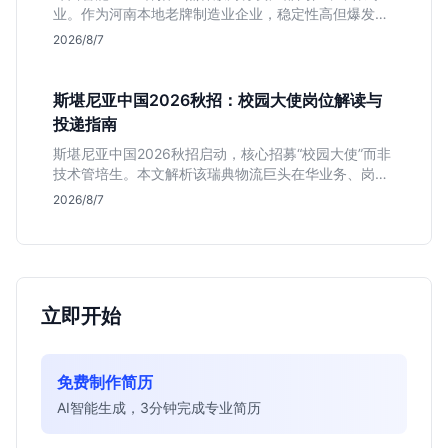
业。作为河南本地老牌制造业企业，稳定性高但爆发涨
薪机会少。适合想在本地积累工业场景经验的应届生。
2026/8/7
斯堪尼亚中国2026秋招：校园大使岗位解读与
投递指南
斯堪尼亚中国2026秋招启动，核心招募“校园大使”而非
技术管培生。本文解析该瑞典物流巨头在华业务、岗位
真实职责及不限专业背后的竞争逻辑，助你判断是否值
2026/8/7
得投递。
立即开始
免费制作简历
AI智能生成，3分钟完成专业简历