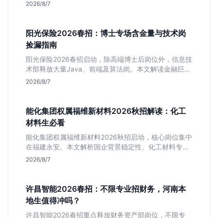
策链条长的局限，帮你判断是否值得投递。
2026/8/7
阳光保险2026春招：博士专场含金量与技术岗
捡漏指南
阳光保险2026春招启动，除高端博士后岗位外，信息技
术部释放大量Java、前端及算法岗。本文解读金融巨头
校招门槛，分析技术岗需求与投递价值，助你快速判断
2026/8/7
是否值得投。
能化集团权属福维新材料2026秋招解读：化工
材料生必看
能化集团权属福维新材料2026秋招启动，核心岗位集中
在福建永安。本文解析国企背景稳定性、化工材料专业
匹配度及工作地点限制，助理工科生判断是否值得投
2026/8/7
递。
许昌智能2026春招：不限专业招财务，河南本
地生值得冲吗？
许昌智能2026春招重点释放财务资产部岗位，不限专