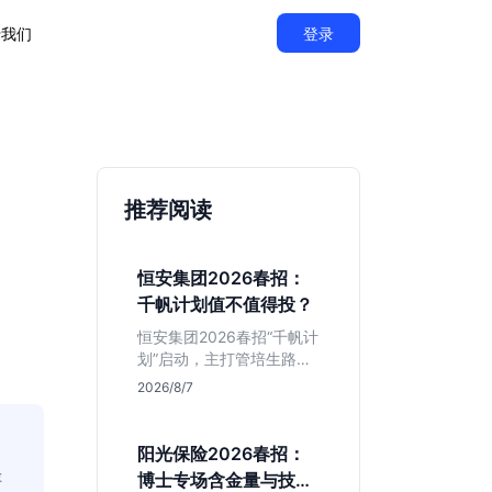
于我们
登录
推荐阅读
恒安集团2026春招：
千帆计划值不值得投？
恒安集团2026春招“千帆计
划”启动，主打管培生路
线。本文解析老牌快消巨
2026/8/7
头的薪资稳定性、文科生
机会及决策链条长的局
限，帮你判断是否值得投
阳光保险2026春招：
递。
评
博士专场含金量与技术