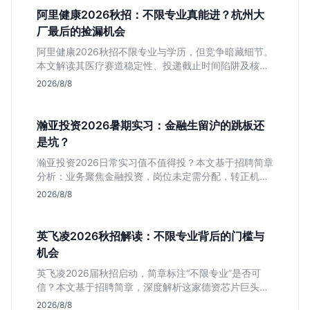
阿里健康2026秋招：不限专业真能进？杭州大
厂最后的捡漏机会
阿里健康2026秋招不限专业与学历，但竞争暗藏细节。
本文解读其医疗赛道稳定性、投递截止时间陷阱及核心
岗位面试节奏，帮应届生判断是否值得投入。
2026/8/8
瀚亚投资2026暑期实习：金融生留沪的跳板还
是坑？
瀚亚投资2026日常实习值不值得投？本文基于招聘简章
分析：业务聚焦金融投资，岗位未定需分配，转正机会
不明确。适合急需上海高含金量实习证明、想接触真实
2026/8/8
资金流向的金融生，不适合追求稳定留用的同学。
英飞凌2026秋招解读：不限专业背后的门槛与
机会
英飞凌2026届秋招启动，简章标注“不限专业”是否可
信？本文基于招聘简章，深度解析这家德资芯片巨头的
行业地位、校招真实门槛及投递策略，助你判断是否值
2026/8/8