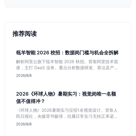
推荐阅读
瓴羊智能 2026 校招：数据岗门槛与机会全拆解
解析阿里云旗下瓴羊智能 2026 秋招。背靠阿里技术底
座，主打 DaaS 业务。重点分析数据研发、算法及产品
岗的硬性要求，评估 B 端数据路线的成长曲线与抗压挑
2026/8/8
战，助你判断是否值得投递。
2026《环球人物》暑期实习：视觉岗唯一名额
值不值得冲？
《环球人物》2026暑期实习仅招1名视觉设计。背靠人
民日报社，央媒背书极强，但属日常实习无转正承诺。
适合追求高含金量简历、能接受严谨流程的设计生，想
2026/8/8
进大厂快节奏者慎投。