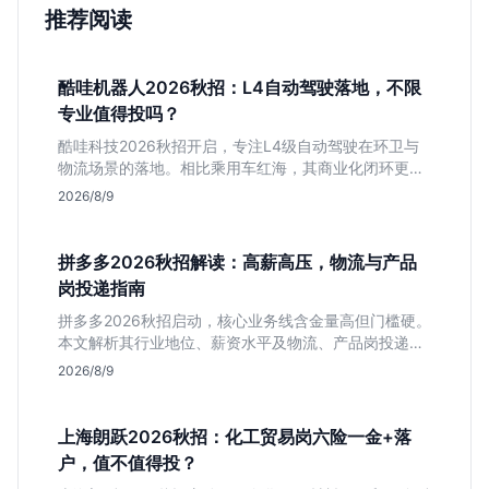
推荐阅读
酷哇机器人2026秋招：L4自动驾驶落地，不限
专业值得投吗？
酷哇科技2026秋招开启，专注L4级自动驾驶在环卫与
物流场景的落地。相比乘用车红海，其商业化闭环更清
晰，现金流相对健康。本文解读其业务模式、岗位稳定
2026/8/9
性及不限专业的投递策略，帮应届生判断是否值得入
手。
拼多多2026秋招解读：高薪高压，物流与产品
岗投递指南
拼多多2026秋招启动，核心业务线含金量高但门槛硬。
本文解析其行业地位、薪资水平及物流、产品岗投递策
略，助你判断是否适合这种高强度职业起步。
2026/8/9
上海朗跃2026秋招：化工贸易岗六险一金+落
户，值不值得投？