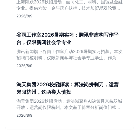
上海朗跃2026秋招启动，面向化工、材料、国贸及金融
专业。提供六险一金与落户扶持，技术加贸易双轮驱动
模式稳定性高。本文解读岗位需求与福利含金量，帮应
2026/8/9
届生快速判断投递价值。
谷雨工作室2026暑期实习：腾讯非虚构写作平
台，仅限新闻社会学专业
腾讯新闻旗下谷雨工作室启动2026暑期实习招募。本次
招聘门槛明确，仅限新闻学与社会学专业学生。作为深
耕非虚构写作的头部团队，该岗位提供独立发稿机会与
2026/8/9
高含金量行业背书，但转正名额紧缩，适合追求深度报
道的垂直领域人才。
淘天集团2026校招解读：算法岗拼刺刀，运营
岗限杭州，这两类人慎投
淘天集团2026秋招启动，算法岗聚焦AI决策且京杭双城
开放，运营岗仅限杭州。本文基于简章分析岗位门槛、
薪资行情及适合人群，帮应届生判断是否值得投递。
2026/8/9