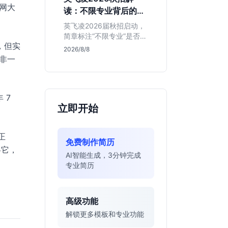
明、想接触真实资金流向
联网大
读：不限专业背后的门
的金融生，不适合追求稳
槛与机会
定留用的同学。
英飞凌2026届秋招启动，
简章标注“不限专业”是否可
，但实
信？本文基于招聘简章，
2026/8/8
深度解析这家德资芯片巨
于非一
头的行业地位、校招真实
门槛及投递策略，助你判
断是否值得投入。
 7
立即开始
正
免费制作简历
略它，
AI智能生成，3分钟完成
专业简历
高级功能
解锁更多模板和专业功能