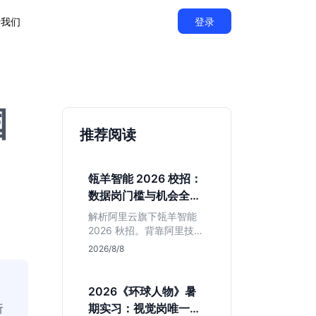
于我们
登录
国
推荐阅读
瓴羊智能 2026 校招：
数据岗门槛与机会全拆
解
解析阿里云旗下瓴羊智能
2026 秋招。背靠阿里技术
底座，主打 DaaS 业务。
2026/8/8
重点分析数据研发、算法
及产品岗的硬性要求，评
估 B 端数据路线的成长曲
2026《环球人物》暑
线与抗压挑战，助你判断
析
期实习：视觉岗唯一名
是否值得投递。