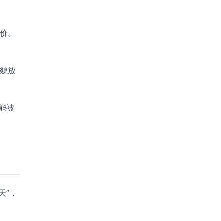
评价。
面貌放
能被
天”，