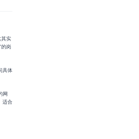
这其实
”的岗
问具体
的网
。适合