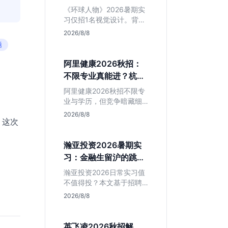
额值不值得冲？
《环球人物》2026暑期实
习仅招1名视觉设计。背靠
人民日报社，央媒背书极
2026/8/8
强，但属日常实习无转正
题
承诺。适合追求高含金量
简历、能接受严谨流程的
阿里健康2026秋招：
设计生，想进大厂快节奏
不限专业真能进？杭州
者慎投。
大厂最后的捡漏机会
阿里健康2026秋招不限专
业与学历，但竞争暗藏细
节。本文解读其医疗赛道
2026/8/8
，这次
稳定性、投递截止时间陷
阱及核心岗位面试节奏，
帮应届生判断是否值得投
瀚亚投资2026暑期实
入。
习：金融生留沪的跳板
还是坑？
瀚亚投资2026日常实习值
不值得投？本文基于招聘
简章分析：业务聚焦金融
2026/8/8
投资，岗位未定需分配，
转正机会不明确。适合急
需上海高含金量实习证
英飞凌2026秋招解