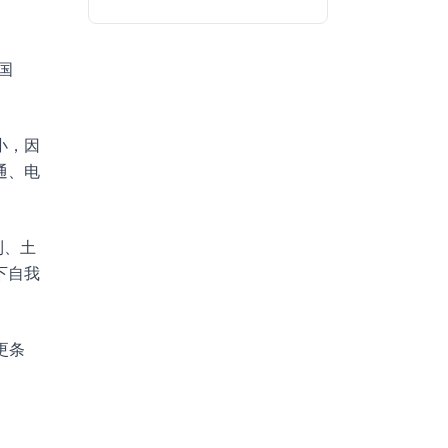
。
化国
小，因
通、电
利、土
下自我
更条