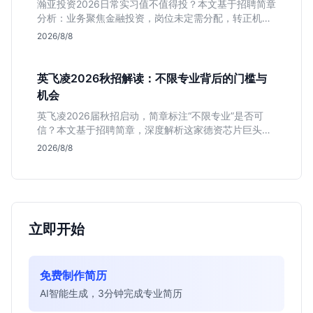
瀚亚投资2026日常实习值不值得投？本文基于招聘简章
分析：业务聚焦金融投资，岗位未定需分配，转正机会
不明确。适合急需上海高含金量实习证明、想接触真实
2026/8/8
资金流向的金融生，不适合追求稳定留用的同学。
英飞凌2026秋招解读：不限专业背后的门槛与
机会
英飞凌2026届秋招启动，简章标注“不限专业”是否可
信？本文基于招聘简章，深度解析这家德资芯片巨头的
行业地位、校招真实门槛及投递策略，助你判断是否值
2026/8/8
得投入。
立即开始
免费制作简历
AI智能生成，3分钟完成专业简历