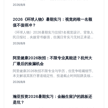
岗的硬性要求，评估 B 端数据路线的成长曲线与抗压挑
2026/8/8
战，助你判断是否值得投递。
2026《环球人物》暑期实习：视觉岗唯一名额
值不值得冲？
《环球人物》2026暑期实习仅招1名视觉设计。背靠人
民日报社，央媒背书极强，但属日常实习无转正承诺。
适合追求高含金量简历、能接受严谨流程的设计生，想
2026/8/8
进大厂快节奏者慎投。
阿里健康2026秋招：不限专业真能进？杭州大
厂最后的捡漏机会
阿里健康2026秋招不限专业与学历，但竞争暗藏细节。
本文解读其医疗赛道稳定性、投递截止时间陷阱及核心
岗位面试节奏，帮应届生判断是否值得投入。
2026/8/8
瀚亚投资2026暑期实习：金融生留沪的跳板还
是坑？