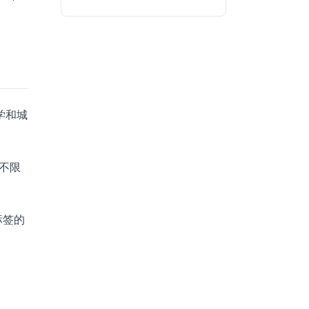
学和城
不限
标签的