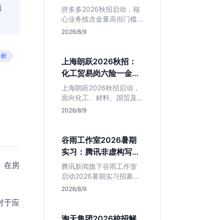
产品岗投递指南
值
判断是否值得入手。
拼多多2026秋招启动，核
心业务线含金量高但门槛
硬。本文解析其行业地
2026/8/9
位、薪资水平及物流、产
品岗投递策略，助你判断
分析
是否适合这种高强度职业
上海朗跃2026秋招：
起步。
化工贸易岗六险一金
+落户，值不值得投？
上海朗跃2026秋招启动，
面向化工、材料、国贸及
金融专业。提供六险一金
2026/8/9
与落户扶持，技术加贸易
双轮驱动模式稳定性高。
本文解读岗位需求与福利
谷雨工作室2026暑期
含金量，帮应届生快速判
实习：腾讯非虚构写作
断投递价值。
平台，仅限新闻社会学
。在房
腾讯新闻旗下谷雨工作室
专业
启动2026暑期实习招募。
本次招聘门槛明确，仅限
2026/8/9
新闻学与社会学专业学
对于应
生。作为深耕非虚构写作
的头部团队，该岗位提供
淘天集团2026校招解