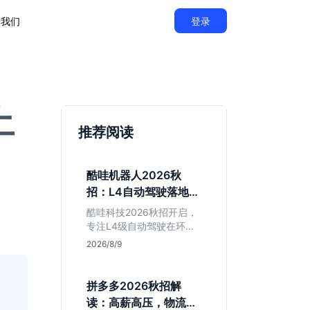
于我们
登录
土
推荐阅读
酷哇机器人2026秋
招：L4自动驾驶落地，
不限专业值得投吗？
酷哇科技2026秋招开启，
专注L4级自动驾驶在环卫
与物流场景的落地。相比
2026/8/9
乘用车红海，其商业化闭
环更清晰，现金流相对健
康。本文解读其业务模
拼多多2026秋招解
式、岗位稳定性及不限专
读：高薪高压，物流与
业的投递策略，帮应届生