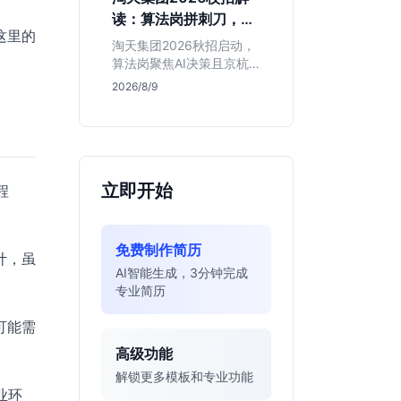
独立发稿机会与高含金量
读：算法岗拼刺刀，运
行业背书，但转正名额紧
这里的
营岗限杭州，这两类人
缩，适合追求深度报道的
淘天集团2026秋招启动，
慎投
垂直领域人才。
算法岗聚焦AI决策且京杭
双城开放，运营岗仅限杭
2026/8/9
州。本文基于简章分析岗
位门槛、薪资行情及适合
人群，帮应届生判断是否
值得投递。
立即开始
程
免费制作简历
计，虽
AI智能生成，3分钟完成
专业简历
可能需
高级功能
解锁更多模板和专业功能
业环