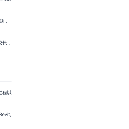
题，
较长，
过程以
it,