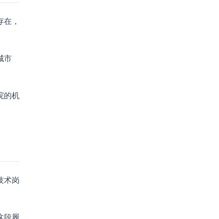
存在，
城市
院的机
技术岗
这段履