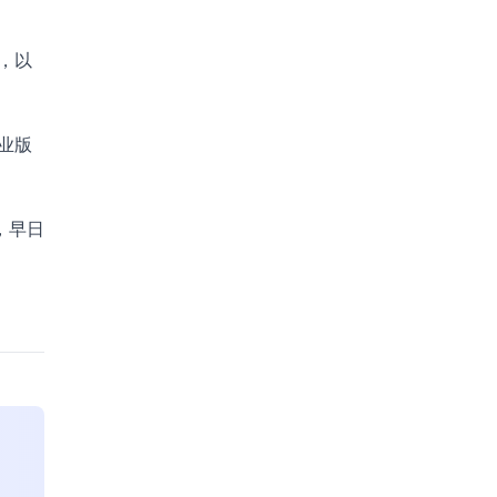
，以
业版
，早日