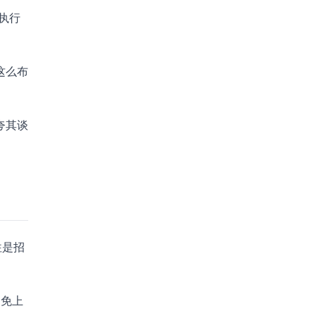
执行
这么布
夸其谈
往是招
避免上