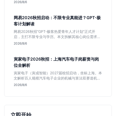
深度解析管培生项目，明确文商科主攻品牌营销、理工
2026/8/6
科侧重技术支持的岗位逻辑，客观分析传统制造业薪资
平稳但平台扎实的特点，助应届生快速判断投递价值。
网易2026秋招启动：不限专业真能进？GPT-极
客计划解读
网易2026秋招“GPT-极客热爱青年人才计划”正式开
启，主打不限专业与学历。本文拆解其核心岗位需求
（技术研发、游戏策划、算法），分析非科班同学的投
2026/8/6
递机会与真实门槛，帮你判断是否值得投。
寅家电子2026秋招：上海汽车电子岗薪资与岗
位全解析
寅家电子（寅成智能）2027届校招启动，坐标上海。本
文解析百人规模汽车电子企业的机械与算法双赛道机
会，分析薪资面议背后的含金量及应届生成长路径，助
2026/8/6
你判断是否值得投递。
立即开始