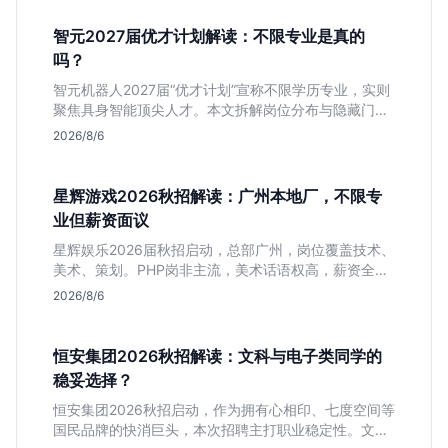
智元2027届优才计划解读：不限专业是真的
吗？
智元机器人2027届“优才计划”宣称不限学历专业，实则
聚焦具身智能顶尖人才。本文拆解岗位分布与隐藏门
槛，分析算法、仿真等核心方向，帮你判断是否值得投
2026/8/6
递及如何准备硬核项目。
星辉游戏2026秋招解读：广州本地厂，不限专
业但薪资面议
星辉娱乐2026届秋招启动，总部广州，岗位覆盖技术、
美术、策划。PHP岗非主流，美术话语权高，薪资全面
面议。适合想接触项目全流程的应届生，追求大厂光环
2026/8/6
者慎投。
恒安集团2026秋招解读：文科与电子类同学的
稳妥选择？
恒安集团2026秋招启动，作为拥有心相印、七度空间等
国民品牌的快消巨头，本次招聘主打职业稳定性。文章