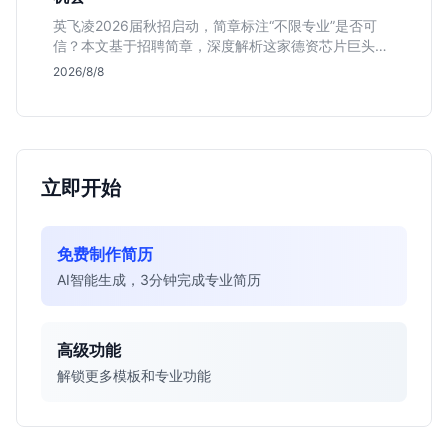
英飞凌2026届秋招启动，简章标注“不限专业”是否可
信？本文基于招聘简章，深度解析这家德资芯片巨头的
行业地位、校招真实门槛及投递策略，助你判断是否值
2026/8/8
得投入。
立即开始
免费制作简历
AI智能生成，3分钟完成专业简历
高级功能
解锁更多模板和专业功能