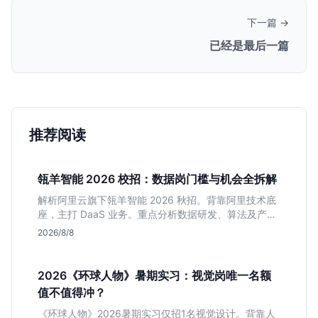
下一篇 →
已经是最后一篇
推荐阅读
瓴羊智能 2026 校招：数据岗门槛与机会全拆解
解析阿里云旗下瓴羊智能 2026 秋招。背靠阿里技术底
座，主打 DaaS 业务。重点分析数据研发、算法及产品
岗的硬性要求，评估 B 端数据路线的成长曲线与抗压挑
2026/8/8
战，助你判断是否值得投递。
2026《环球人物》暑期实习：视觉岗唯一名额
值不值得冲？
《环球人物》2026暑期实习仅招1名视觉设计。背靠人