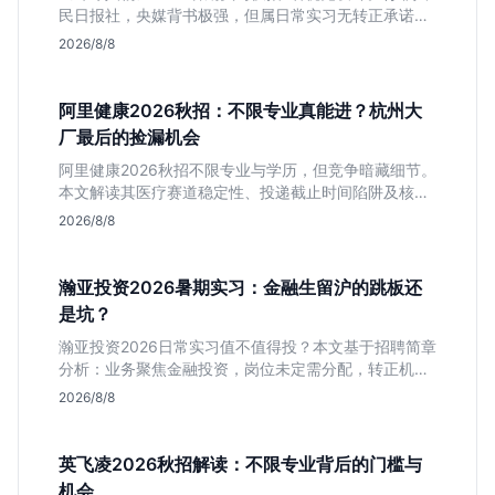
民日报社，央媒背书极强，但属日常实习无转正承诺。
适合追求高含金量简历、能接受严谨流程的设计生，想
2026/8/8
进大厂快节奏者慎投。
阿里健康2026秋招：不限专业真能进？杭州大
厂最后的捡漏机会
阿里健康2026秋招不限专业与学历，但竞争暗藏细节。
本文解读其医疗赛道稳定性、投递截止时间陷阱及核心
岗位面试节奏，帮应届生判断是否值得投入。
2026/8/8
瀚亚投资2026暑期实习：金融生留沪的跳板还
是坑？
瀚亚投资2026日常实习值不值得投？本文基于招聘简章
分析：业务聚焦金融投资，岗位未定需分配，转正机会
不明确。适合急需上海高含金量实习证明、想接触真实
2026/8/8
资金流向的金融生，不适合追求稳定留用的同学。
英飞凌2026秋招解读：不限专业背后的门槛与
机会