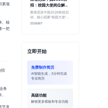
的应届生。
积累项
招：校园大使岗位解读
与投递指南
斯堪尼亚中国2026秋招启
动，核心招募“校园大使”而
快、核
非技术管培生。本文解析
2026/8/7
该瑞典物流巨头在华业
赌一把
务、岗位真实职责及不限
专业背后的竞争逻辑，助
你判断是否值得投递。
立即开始
免费制作简历
的招
AI智能生成，3分钟完成
专业简历
业务
作。
高级功能
解锁更多模板和专业功能
环节直