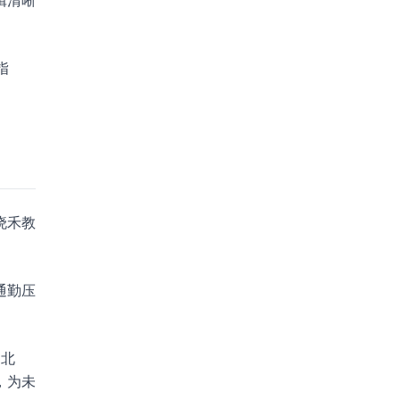
辑清晰
指
晓禾教
通勤压
如北
，为未