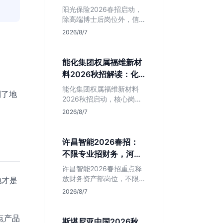
岗捡漏指南
阳光保险2026春招启动，
除高端博士后岗位外，信
息技术部释放大量Java、
2026/8/7
前端及算法岗。本文解读
金融巨头校招门槛，分析
技术岗需求与投递价值，
能化集团权属福维新材
助你快速判断是否值得
料2026秋招解读：化
投。
工材料生必看
能化集团权属福维新材料
到了地
2026秋招启动，核心岗位
集中在福建永安。本文解
2026/8/7
析国企背景稳定性、化工
材料专业匹配度及工作地
点限制，助理工科生判断
许昌智能2026春招：
是否值得投递。
不限专业招财务，河南
本地生值得冲吗？
许昌智能2026春招重点释
放财务资产部岗位，不限
地才是
专业。作为河南本地老牌
2026/8/7
制造业企业，稳定性高但
爆发涨薪机会少。适合想
点产品
在本地积累工业场景经验
斯堪尼亚中国2026秋