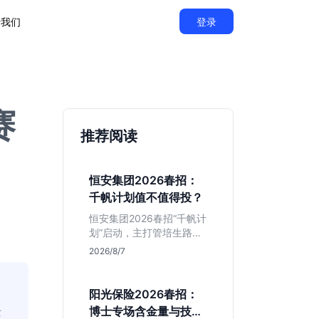
于我们
登录
赛
推荐阅读
恒安集团2026春招：
千帆计划值不值得投？
恒安集团2026春招“千帆计
划”启动，主打管培生路
线。本文解析老牌快消巨
2026/8/7
头的薪资稳定性、文科生
机会及决策链条长的局
限，帮你判断是否值得投
阳光保险2026春招：
递。
景
博士专场含金量与技术