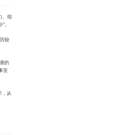
力、组
少”。
经历较
缠的
事至
术，从