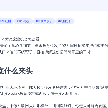
专业校招
#武汉校招
#应届生求职
#校招分析
赛道？武汉这波机会怎么看
背景的同学心跳加速。晓禾教育这次 2026 届秋招确实把门槛降
缺口？咱们不绕弯子，直接拆解这份招聘简章里的干货。
到底什么来头
行业大环境里，纯大模型研发卷得厉害，但"AI+ 垂直场景”落
AI 技术优化教育流程或内容，属于技术应用层。
聚焦，不像互联网大厂那样分工细到螺丝钉。你进去可能既要懂