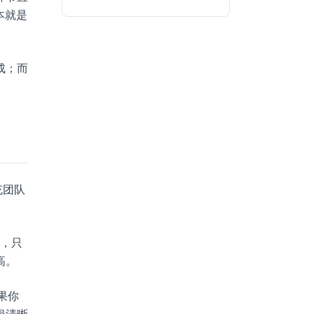
本就是
成；而
充团队
程，只
高。
果你