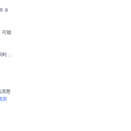
 8
，可能
同时，
搞清楚
 简历