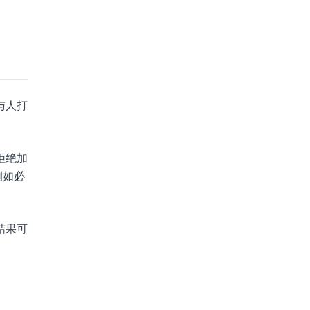
与人打
拒绝加
例如必
结果可