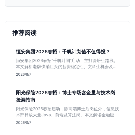
推荐阅读
恒安集团2026春招：千帆计划值不值得投？
恒安集团2026春招“千帆计划”启动，主打管培生路线。
本文解析老牌快消巨头的薪资稳定性、文科生机会及决
策链条长的局限，帮你判断是否值得投递。
2026/8/7
阳光保险2026春招：博士专场含金量与技术岗
捡漏指南
阳光保险2026春招启动，除高端博士后岗位外，信息技
术部释放大量Java、前端及算法岗。本文解读金融巨头
校招门槛，分析技术岗需求与投递价值，助你快速判断
2026/8/7
是否值得投。