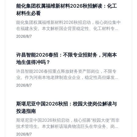
能化集团权属福维新材料2026秋招解读：化工
材料生必看
能化集团权属福维新材料2026秋招启动，核心岗位集中
在福建永安。本文解析国企背景稳定性、化工材料专业
匹配度及工作地点限制，助理工科生判断是否值得投
2026/8/7
递。
许昌智能2026春招：不限专业招财务，河南本
地生值得冲吗？
许昌智能2026春招重点释放财务资产部岗位，不限专
业。作为河南本地老牌制造业企业，稳定性高但爆发涨
薪机会少。适合想在本地积累工业场景经验的应届生。
2026/8/7
斯堪尼亚中国2026秋招：校园大使岗位解读与
投递指南
斯堪尼亚中国2026秋招启动，核心招募“校园大使”而非
技术管培生。本文解析该瑞典物流巨头在华业务、岗位
真实职责及不限专业背后的竞争逻辑，助你判断是否值
2026/8/7