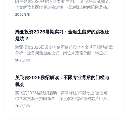
阿里健康2026秋招不限专业与学历，但竞争暗藏细节。
本文解读其医疗赛道稳定性、投递截止时间陷阱及核心
岗位面试节奏，帮应届生判断是否值得投入。
2026/8/8
瀚亚投资2026暑期实习：金融生留沪的跳板还
是坑？
瀚亚投资2026日常实习值不值得投？本文基于招聘简章
分析：业务聚焦金融投资，岗位未定需分配，转正机会
不明确。适合急需上海高含金量实习证明、想接触真实
2026/8/8
资金流向的金融生，不适合追求稳定留用的同学。
英飞凌2026秋招解读：不限专业背后的门槛与
机会
英飞凌2026届秋招启动，简章标注“不限专业”是否可
信？本文基于招聘简章，深度解析这家德资芯片巨头的
行业地位、校招真实门槛及投递策略，助你判断是否值
2026/8/8
得投入。