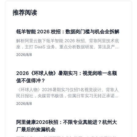
推荐阅读
瓴羊智能 2026 校招：数据岗门槛与机会全拆解
解析阿里云旗下瓴羊智能 2026 秋招。背靠阿里技术底
座，主打 DaaS 业务。重点分析数据研发、算法及产品
岗的硬性要求，评估 B 端数据路线的成长曲线与抗压挑
2026/8/8
战，助你判断是否值得投递。
2026《环球人物》暑期实习：视觉岗唯一名额
值不值得冲？
《环球人物》2026暑期实习仅招1名视觉设计。背靠人
民日报社，央媒背书极强，但属日常实习无转正承诺。
适合追求高含金量简历、能接受严谨流程的设计生，想
2026/8/8
进大厂快节奏者慎投。
阿里健康2026秋招：不限专业真能进？杭州大
厂最后的捡漏机会