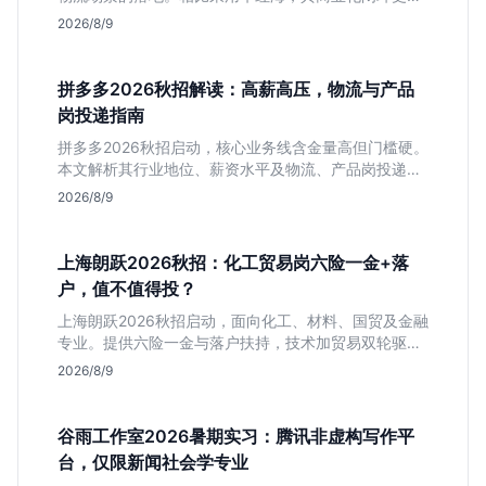
晰，现金流相对健康。本文解读其业务模式、岗位稳定
2026/8/9
性及不限专业的投递策略，帮应届生判断是否值得入
手。
拼多多2026秋招解读：高薪高压，物流与产品
岗投递指南
拼多多2026秋招启动，核心业务线含金量高但门槛硬。
本文解析其行业地位、薪资水平及物流、产品岗投递策
略，助你判断是否适合这种高强度职业起步。
2026/8/9
上海朗跃2026秋招：化工贸易岗六险一金+落
户，值不值得投？
上海朗跃2026秋招启动，面向化工、材料、国贸及金融
专业。提供六险一金与落户扶持，技术加贸易双轮驱动
模式稳定性高。本文解读岗位需求与福利含金量，帮应
2026/8/9
届生快速判断投递价值。
谷雨工作室2026暑期实习：腾讯非虚构写作平
台，仅限新闻社会学专业