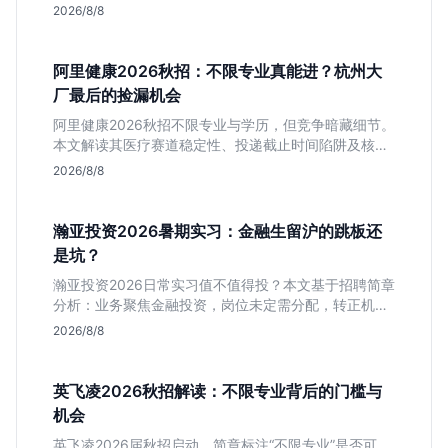
适合追求高含金量简历、能接受严谨流程的设计生，想
2026/8/8
进大厂快节奏者慎投。
阿里健康2026秋招：不限专业真能进？杭州大
厂最后的捡漏机会
阿里健康2026秋招不限专业与学历，但竞争暗藏细节。
本文解读其医疗赛道稳定性、投递截止时间陷阱及核心
岗位面试节奏，帮应届生判断是否值得投入。
2026/8/8
瀚亚投资2026暑期实习：金融生留沪的跳板还
是坑？
瀚亚投资2026日常实习值不值得投？本文基于招聘简章
分析：业务聚焦金融投资，岗位未定需分配，转正机会
不明确。适合急需上海高含金量实习证明、想接触真实
2026/8/8
资金流向的金融生，不适合追求稳定留用的同学。
英飞凌2026秋招解读：不限专业背后的门槛与
机会
英飞凌2026届秋招启动，简章标注“不限专业”是否可