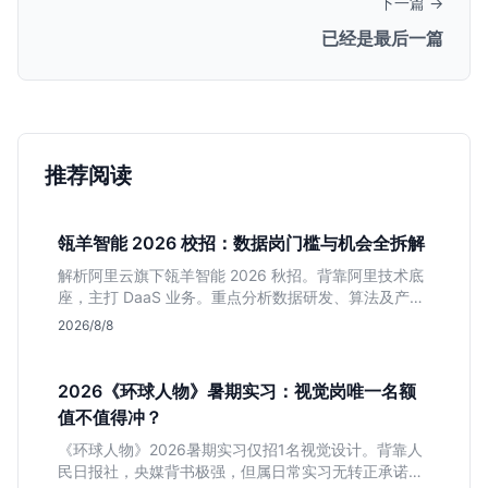
下一篇 →
已经是最后一篇
推荐阅读
瓴羊智能 2026 校招：数据岗门槛与机会全拆解
解析阿里云旗下瓴羊智能 2026 秋招。背靠阿里技术底
座，主打 DaaS 业务。重点分析数据研发、算法及产品
岗的硬性要求，评估 B 端数据路线的成长曲线与抗压挑
2026/8/8
战，助你判断是否值得投递。
2026《环球人物》暑期实习：视觉岗唯一名额
值不值得冲？
《环球人物》2026暑期实习仅招1名视觉设计。背靠人
民日报社，央媒背书极强，但属日常实习无转正承诺。