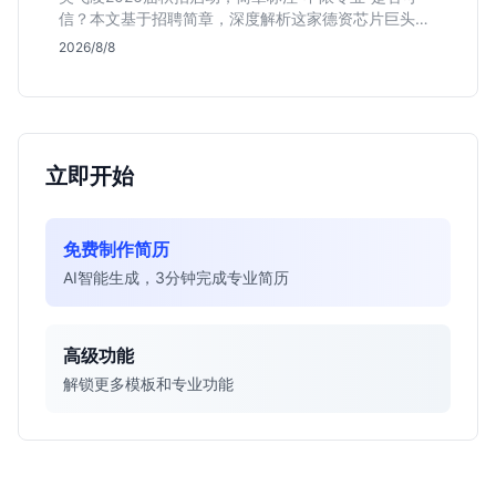
信？本文基于招聘简章，深度解析这家德资芯片巨头的
行业地位、校招真实门槛及投递策略，助你判断是否值
2026/8/8
得投入。
立即开始
免费制作简历
AI智能生成，3分钟完成专业简历
高级功能
解锁更多模板和专业功能