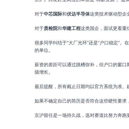
对于
中芯国际
和
伏达半导体
这类技术驱动型企
对于
质检院
和
华建工程
这类国企，面试更看重
很多同学纠结于“大厂光环”还是“户口稳定”。
的单位。
薪资的差距可以通过跳槽弥补，但户口的窗口
级增长。
最后提醒，所有截止日期均以官方系统为准。建
如果不确定自己的简历是否符合这些硬性要求
京沪留任是一场持久战，选对赛道比努力奔跑更