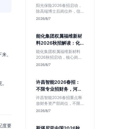
岗捡漏指南
阳光保险2026春招启动，
除高端博士后岗位外，信
息技术部释放大量Java、
2026/8/7
前端及算法岗。本文解读
金融巨头校招门槛，分析
技术岗需求与投递价值，
能化集团权属福维新材
助你快速判断是否值得
料2026秋招解读：化
投。
工材料生必看
能化集团权属福维新材料
下来。
2026秋招启动，核心岗位
集中在福建永安。本文解
2026/8/7
。
析国企背景稳定性、化工
材料专业匹配度及工作地
点限制，助理工科生判断
许昌智能2026春招：
死。
是否值得投递。
不限专业招财务，河南
本地生值得冲吗？
许昌智能2026春招重点释
放财务资产部岗位，不限
专业。作为河南本地老牌
2026/8/7
制造业企业，稳定性高但
爆发涨薪机会少。适合想
配度要
在本地积累工业场景经验
斯堪尼亚中国2026秋