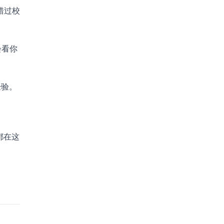
错过校
会看你
经验。
都在这