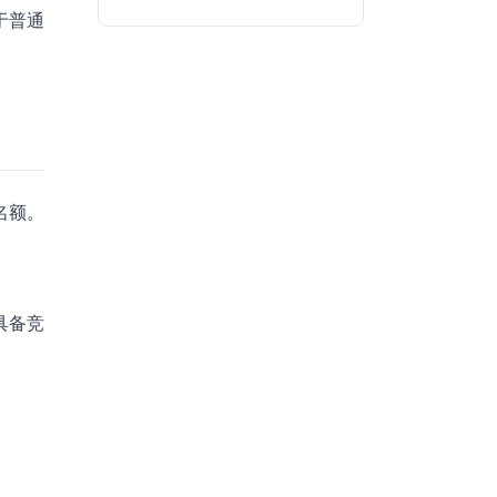
于普通
名额。
具备竞
。
。