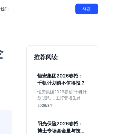
于我们
登录
企
推荐阅读
恒安集团2026春招：
千帆计划值不值得投？
恒安集团2026春招“千帆计
划”启动，主打管培生路
线。本文解析老牌快消巨
2026/8/7
头的薪资稳定性、文科生
机会及决策链条长的局
限，帮你判断是否值得投
阳光保险2026春招：
递。
博士专场含金量与技术