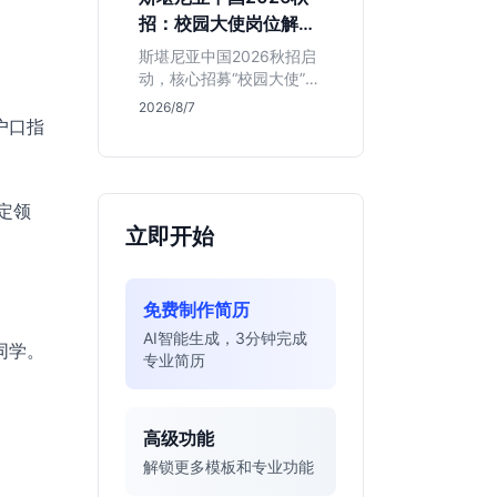
的应届生。
招：校园大使岗位解读
与投递指南
斯堪尼亚中国2026秋招启
动，核心招募“校园大使”而
非技术管培生。本文解析
2026/8/7
该瑞典物流巨头在华业
户口指
务、岗位真实职责及不限
专业背后的竞争逻辑，助
你判断是否值得投递。
定领
立即开始
免费制作简历
AI智能生成，3分钟完成
同学。
专业简历
高级功能
解锁更多模板和专业功能