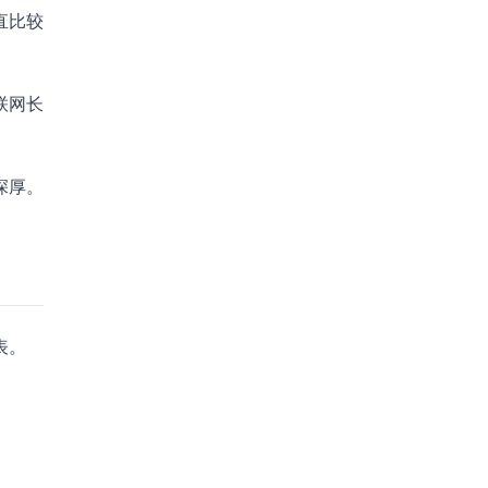
直比较
联网长
深厚。
表。
。