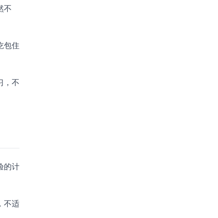
然不
吃包住
习，不
验的计
，不适