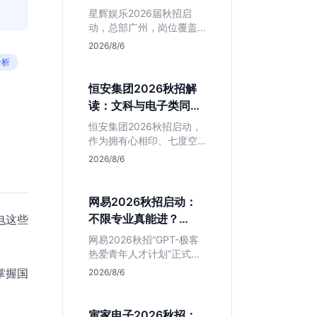
专业但薪资面议
星辉娱乐2026届秋招启
动，总部广州，岗位覆盖
技术、美术、策划。PHP
2026/8/6
岗非主流，美术话语权
分析
高，薪资全面面议。适合
想接触项目全流程的应届
恒安集团2026秋招解
生，追求大厂光环者慎
读：文科与电子类同学
投。
的稳妥选择？
恒安集团2026秋招启动，
作为拥有心相印、七度空
间等国民品牌的快消巨
2026/8/6
头，本次招聘主打职业稳
定性。文章深度解析管培
生项目，明确文商科主攻
网易2026秋招启动：
品牌营销、理工科侧重技
不限专业真能进？
电这些
术支持的岗位逻辑，客观
GPT-极客计划解读
分析传统制造业薪资平稳
网易2026秋招“GPT-极客
但平台扎实的特点，助应
热爱青年人才计划”正式开
届生快速判断投递价值。
启，主打不限专业与学
掌握国
2026/8/6
历。本文拆解其核心岗位
需求（技术研发、游戏策
划、算法），分析非科班
寅家电子2026秋招：