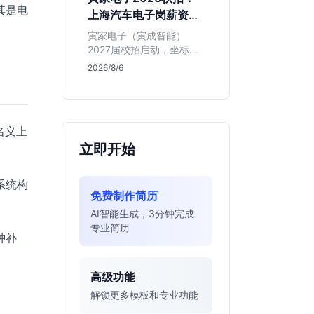
同学的投递机会与真实门
其是电
上海汽车电子岗薪资与
槛，帮你判断是否值得
岗位全解析
投。
寅家电子（寅成智能）
2027届校招启动，坐标上
海。本文解析百人规模汽
2026/8/6
车电子企业的机械与算法
双赛道机会，分析薪资面
议背后的含金量及应届生
成长路径，助你判断是否
名义上
值得投递。
立即开始
系统构
免费制作简历
AI智能生成，3分钟完成
专业简历
种补
高级功能
解锁更多模板和专业功能