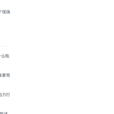
下现场
什么电
版要简
电力行
则陈述