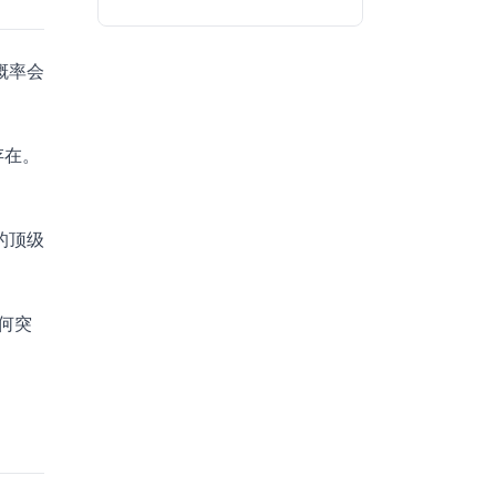
概率会
存在。
的顶级
何突