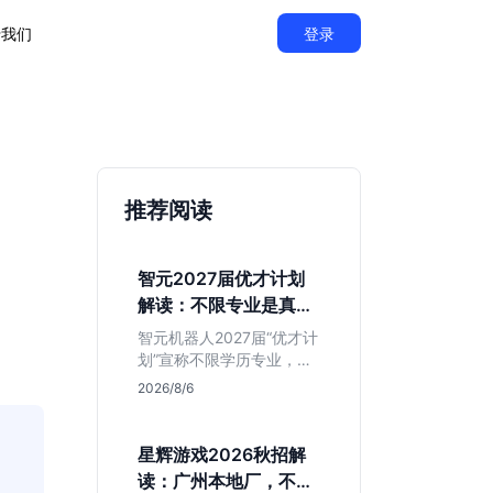
于我们
登录
、
推荐阅读
智元2027届优才计划
解读：不限专业是真的
吗？
智元机器人2027届“优才计
划”宣称不限学历专业，实
则聚焦具身智能顶尖人
2026/8/6
才。本文拆解岗位分布与
隐藏门槛，分析算法、仿
真等核心方向，帮你判断
星辉游戏2026秋招解
是否值得投递及如何准备
读：广州本地厂，不限
硬核项目。