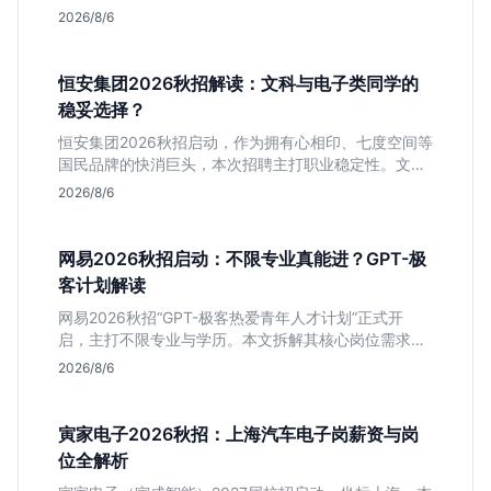
面议。适合想接触项目全流程的应届生，追求大厂光环
2026/8/6
者慎投。
恒安集团2026秋招解读：文科与电子类同学的
稳妥选择？
恒安集团2026秋招启动，作为拥有心相印、七度空间等
国民品牌的快消巨头，本次招聘主打职业稳定性。文章
深度解析管培生项目，明确文商科主攻品牌营销、理工
2026/8/6
科侧重技术支持的岗位逻辑，客观分析传统制造业薪资
平稳但平台扎实的特点，助应届生快速判断投递价值。
网易2026秋招启动：不限专业真能进？GPT-极
客计划解读
网易2026秋招“GPT-极客热爱青年人才计划”正式开
启，主打不限专业与学历。本文拆解其核心岗位需求
（技术研发、游戏策划、算法），分析非科班同学的投
2026/8/6
递机会与真实门槛，帮你判断是否值得投。
寅家电子2026秋招：上海汽车电子岗薪资与岗
位全解析