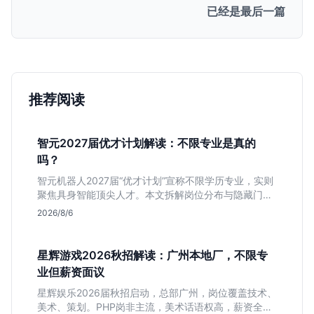
已经是最后一篇
推荐阅读
智元2027届优才计划解读：不限专业是真的
吗？
智元机器人2027届“优才计划”宣称不限学历专业，实则
聚焦具身智能顶尖人才。本文拆解岗位分布与隐藏门
槛，分析算法、仿真等核心方向，帮你判断是否值得投
2026/8/6
递及如何准备硬核项目。
星辉游戏2026秋招解读：广州本地厂，不限专
业但薪资面议
星辉娱乐2026届秋招启动，总部广州，岗位覆盖技术、
美术、策划。PHP岗非主流，美术话语权高，薪资全面