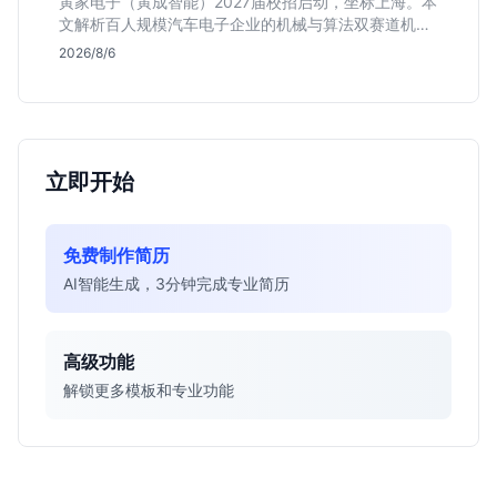
寅家电子（寅成智能）2027届校招启动，坐标上海。本
文解析百人规模汽车电子企业的机械与算法双赛道机
会，分析薪资面议背后的含金量及应届生成长路径，助
2026/8/6
你判断是否值得投递。
立即开始
免费制作简历
AI智能生成，3分钟完成专业简历
高级功能
解锁更多模板和专业功能