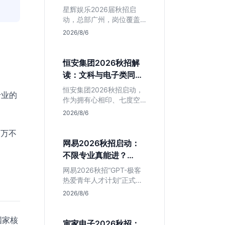
专业但薪资面议
星辉娱乐2026届秋招启
动，总部广州，岗位覆盖
技术、美术、策划。PHP
2026/8/6
岗非主流，美术话语权
高，薪资全面面议。适合
想接触项目全流程的应届
恒安集团2026秋招解
生，追求大厂光环者慎
读：文科与电子类同学
投。
的稳妥选择？
恒安集团2026秋招启动，
专业的
作为拥有心相印、七度空
间等国民品牌的快消巨
2026/8/6
头，本次招聘主打职业稳
定性。文章深度解析管培
 万不
生项目，明确文商科主攻
网易2026秋招启动：
品牌营销、理工科侧重技
不限专业真能进？
术支持的岗位逻辑，客观
GPT-极客计划解读
分析传统制造业薪资平稳
网易2026秋招“GPT-极客
但平台扎实的特点，助应
热爱青年人才计划”正式开
届生快速判断投递价值。
启，主打不限专业与学
2026/8/6
历。本文拆解其核心岗位
需求（技术研发、游戏策
国家核
划、算法），分析非科班
寅家电子2026秋招：