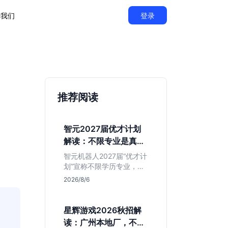
于我们
登录
推荐阅读
智元2027届优才计划
解读：不限专业是真的
吗？
智元机器人2027届“优才计
划”宣称不限学历专业，实
则聚焦具身智能顶尖人
2026/8/6
才。本文拆解岗位分布与
隐藏门槛，分析算法、仿
真等核心方向，帮你判断
星辉游戏2026秋招解
是否值得投递及如何准备
读：广州本地厂，不限
硬核项目。