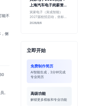
同学的投递机会与真实门
上海汽车电子岗薪资与
槛，帮你判断是否值得
岗位全解析
投。
寅家电子（寅成智能）
可能不
2027届校招启动，坐标上
海。本文解析百人规模汽
2026/8/6
车电子企业的机械与算法
双赛道机会，分析薪资面
本，侧
议背后的含金量及应届生
成长路径，助你判断是否
值得投递。
立即开始
免费制作简历
AI智能生成，3分钟完成
30
专业简历
理员。
高级功能
解锁更多模板和专业功能