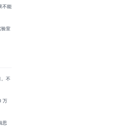
果不能
实验室
目。不
 万
辑思