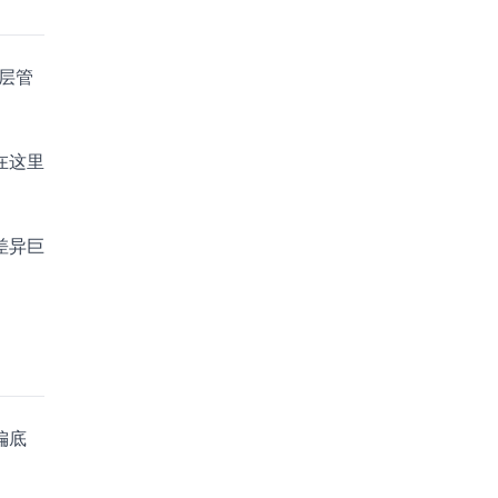
高层管
在这里
差异巨
偏底