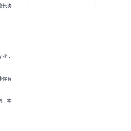
擅长协
专业，
非你有
岗，本