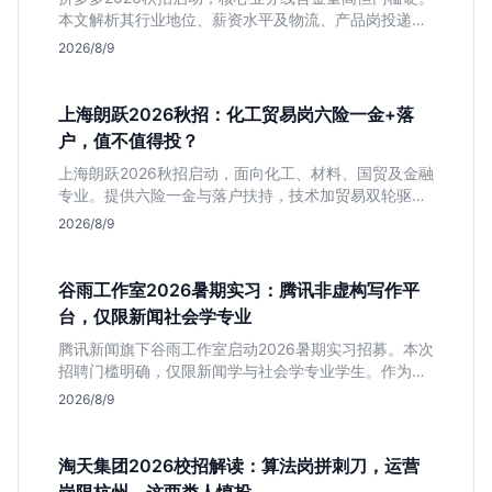
本文解析其行业地位、薪资水平及物流、产品岗投递策
略，助你判断是否适合这种高强度职业起步。
2026/8/9
上海朗跃2026秋招：化工贸易岗六险一金+落
户，值不值得投？
上海朗跃2026秋招启动，面向化工、材料、国贸及金融
专业。提供六险一金与落户扶持，技术加贸易双轮驱动
模式稳定性高。本文解读岗位需求与福利含金量，帮应
2026/8/9
届生快速判断投递价值。
谷雨工作室2026暑期实习：腾讯非虚构写作平
台，仅限新闻社会学专业
腾讯新闻旗下谷雨工作室启动2026暑期实习招募。本次
招聘门槛明确，仅限新闻学与社会学专业学生。作为深
耕非虚构写作的头部团队，该岗位提供独立发稿机会与
2026/8/9
高含金量行业背书，但转正名额紧缩，适合追求深度报
道的垂直领域人才。
淘天集团2026校招解读：算法岗拼刺刀，运营