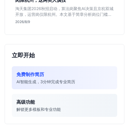
岗限杭州，这两类人慎投
淘天集团2026秋招启动，算法岗聚焦AI决策且京杭双城
开放，运营岗仅限杭州。本文基于简章分析岗位门槛、
薪资行情及适合人群，帮应届生判断是否值得投递。
2026/8/9
立即开始
免费制作简历
AI智能生成，3分钟完成专业简历
高级功能
解锁更多模板和专业功能