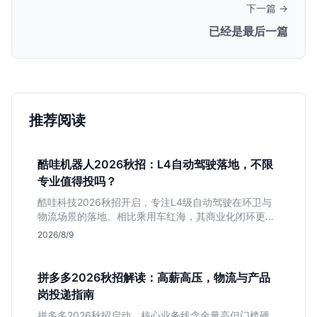
下一篇 →
已经是最后一篇
推荐阅读
酷哇机器人2026秋招：L4自动驾驶落地，不限
专业值得投吗？
酷哇科技2026秋招开启，专注L4级自动驾驶在环卫与
物流场景的落地。相比乘用车红海，其商业化闭环更清
晰，现金流相对健康。本文解读其业务模式、岗位稳定
2026/8/9
性及不限专业的投递策略，帮应届生判断是否值得入
手。
拼多多2026秋招解读：高薪高压，物流与产品
岗投递指南
拼多多2026秋招启动，核心业务线含金量高但门槛硬。