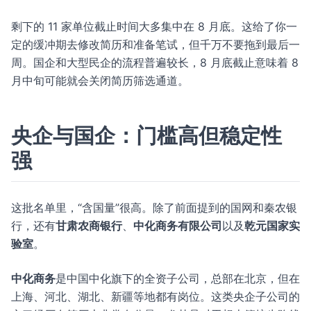
剩下的 11 家单位截止时间大多集中在 8 月底。这给了你一
定的缓冲期去修改简历和准备笔试，但千万不要拖到最后一
周。国企和大型民企的流程普遍较长，8 月底截止意味着 8
月中旬可能就会关闭简历筛选通道。
央企与国企：门槛高但稳定性
强
这批名单里，“含国量”很高。除了前面提到的国网和秦农银
行，还有
甘肃农商银行
、
中化商务有限公司
以及
乾元国家实
验室
。
中化商务
是中国中化旗下的全资子公司，总部在北京，但在
上海、河北、湖北、新疆等地都有岗位。这类央企子公司的