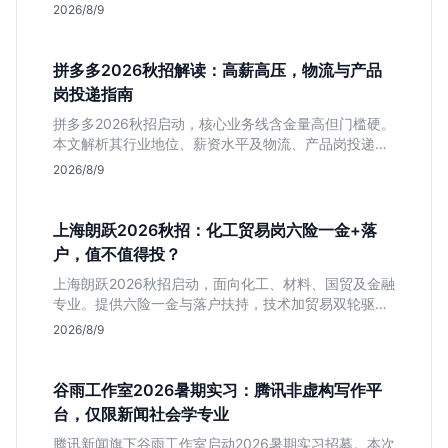
晰，现金流相对健康。本文解读其业务模式、岗位稳定
2026/8/9
性及不限专业的投递策略，帮应届生判断是否值得入
手。
拼多多2026秋招解读：高薪高压，物流与产品
岗投递指南
拼多多2026秋招启动，核心业务线含金量高但门槛硬。
本文解析其行业地位、薪资水平及物流、产品岗投递策
略，助你判断是否适合这种高强度职业起步。
2026/8/9
上海朗跃2026秋招：化工贸易岗六险一金+落
户，值不值得投？
上海朗跃2026秋招启动，面向化工、材料、国贸及金融
专业。提供六险一金与落户扶持，技术加贸易双轮驱动
模式稳定性高。本文解读岗位需求与福利含金量，帮应
2026/8/9
届生快速判断投递价值。
谷雨工作室2026暑期实习：腾讯非虚构写作平
台，仅限新闻社会学专业
腾讯新闻旗下谷雨工作室启动2026暑期实习招募。本次