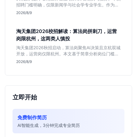
招聘门槛明确，仅限新闻学与社会学专业学生。作为深
耕非虚构写作的头部团队，该岗位提供独立发稿机会与
2026/8/9
高含金量行业背书，但转正名额紧缩，适合追求深度报
道的垂直领域人才。
淘天集团2026校招解读：算法岗拼刺刀，运营
岗限杭州，这两类人慎投
淘天集团2026秋招启动，算法岗聚焦AI决策且京杭双城
开放，运营岗仅限杭州。本文基于简章分析岗位门槛、
薪资行情及适合人群，帮应届生判断是否值得投递。
2026/8/9
立即开始
免费制作简历
AI智能生成，3分钟完成专业简历