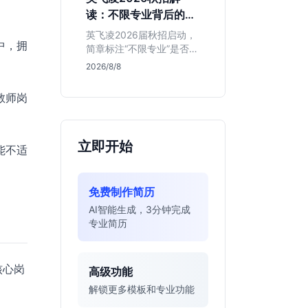
明、想接触真实资金流向
读：不限专业背后的门
的金融生，不适合追求稳
槛与机会
定留用的同学。
英飞凌2026届秋招启动，
中，拥
简章标注“不限专业”是否可
信？本文基于招聘简章，
2026/8/8
深度解析这家德资芯片巨
头的行业地位、校招真实
教师岗
门槛及投递策略，助你判
断是否值得投入。
立即开始
能不适
免费制作简历
AI智能生成，3分钟完成
专业简历
核心岗
高级功能
解锁更多模板和专业功能