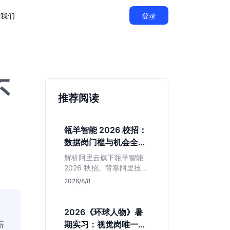
于我们
登录
不
推荐阅读
瓴羊智能 2026 校招：
数据岗门槛与机会全拆
解
解析阿里云旗下瓴羊智能
2026 秋招。背靠阿里技术
底座，主打 DaaS 业务。
2026/8/8
重点分析数据研发、算法
及产品岗的硬性要求，评
估 B 端数据路线的成长曲
2026《环球人物》暑
线与抗压挑战，助你判断
薪
期实习：视觉岗唯一名
是否值得投递。