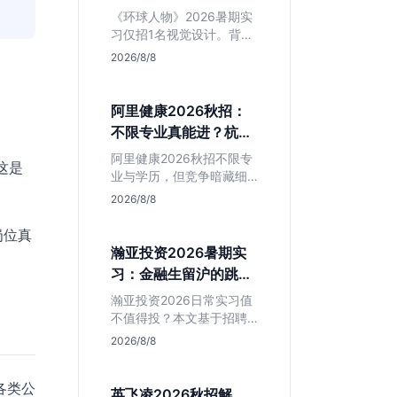
额值不值得冲？
《环球人物》2026暑期实
习仅招1名视觉设计。背靠
人民日报社，央媒背书极
2026/8/8
强，但属日常实习无转正
承诺。适合追求高含金量
简历、能接受严谨流程的
阿里健康2026秋招：
设计生，想进大厂快节奏
不限专业真能进？杭州
者慎投。
大厂最后的捡漏机会
阿里健康2026秋招不限专
这是
业与学历，但竞争暗藏细
节。本文解读其医疗赛道
2026/8/8
稳定性、投递截止时间陷
阱及核心岗位面试节奏，
岗位真
帮应届生判断是否值得投
瀚亚投资2026暑期实
入。
习：金融生留沪的跳板
还是坑？
瀚亚投资2026日常实习值
不值得投？本文基于招聘
简章分析：业务聚焦金融
2026/8/8
投资，岗位未定需分配，
转正机会不明确。适合急
各类公
需上海高含金量实习证
英飞凌2026秋招解