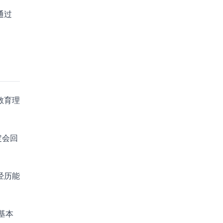
通过
教育理
定会回
经历能
基本