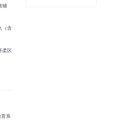
政辅
入（含
怀柔区
教育系