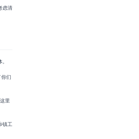
考虑清
体。
了你们
，这里
乡镇工