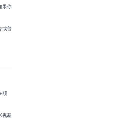
如果你
专或普
在顺
影视基