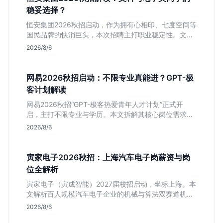
稳妥选择？
恒安集团2026秋招启动，作为拥有心相印、七度空间等
国民品牌的快消巨头，本次招聘主打职业稳定性。文章
深度解析管培生项目，明确文商科主攻品牌营销、理工
2026/8/6
科侧重技术支持的岗位逻辑，客观分析传统制造业薪资
平稳但平台扎实的特点，助应届生快速判断投递价值。
网易2026秋招启动：不限专业真能进？GPT-极
客计划解读
网易2026秋招“GPT-极客热爱青年人才计划”正式开
启，主打不限专业与学历。本文拆解其核心岗位需求
（技术研发、游戏策划、算法），分析非科班同学的投
2026/8/6
递机会与真实门槛，帮你判断是否值得投。
寅家电子2026秋招：上海汽车电子岗薪资与岗
位全解析
寅家电子（寅成智能）2027届校招启动，坐标上海。本
文解析百人规模汽车电子企业的机械与算法双赛道机
会，分析薪资面议背后的含金量及应届生成长路径，助
2026/8/6
你判断是否值得投递。