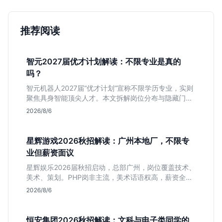
推荐阅读
智元2027届优才计划解读：不限专业是真的
吗？
智元机器人2027届“优才计划”宣称不限学历专业，实则
聚焦具身智能顶尖人才。本文拆解岗位分布与隐藏门
槛，分析算法、仿真等核心方向，帮你判断是否值得投
2026/8/6
递及如何准备硬核项目。
星辉游戏2026秋招解读：广州本地厂，不限专
业但薪资面议
星辉娱乐2026届秋招启动，总部广州，岗位覆盖技术、
美术、策划。PHP岗非主流，美术话语权高，薪资全面
面议。适合想接触项目全流程的应届生，追求大厂光环
2026/8/6
者慎投。
恒安集团2026秋招解读：文科与电子类同学的