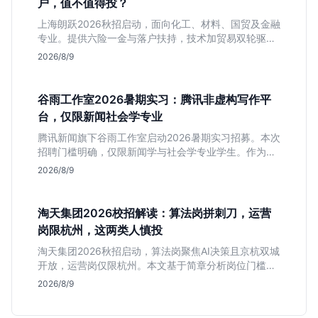
户，值不值得投？
上海朗跃2026秋招启动，面向化工、材料、国贸及金融
专业。提供六险一金与落户扶持，技术加贸易双轮驱动
模式稳定性高。本文解读岗位需求与福利含金量，帮应
2026/8/9
届生快速判断投递价值。
谷雨工作室2026暑期实习：腾讯非虚构写作平
台，仅限新闻社会学专业
腾讯新闻旗下谷雨工作室启动2026暑期实习招募。本次
招聘门槛明确，仅限新闻学与社会学专业学生。作为深
耕非虚构写作的头部团队，该岗位提供独立发稿机会与
2026/8/9
高含金量行业背书，但转正名额紧缩，适合追求深度报
道的垂直领域人才。
淘天集团2026校招解读：算法岗拼刺刀，运营
岗限杭州，这两类人慎投
淘天集团2026秋招启动，算法岗聚焦AI决策且京杭双城
开放，运营岗仅限杭州。本文基于简章分析岗位门槛、
薪资行情及适合人群，帮应届生判断是否值得投递。
2026/8/9