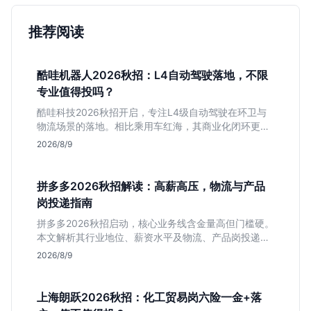
推荐阅读
酷哇机器人2026秋招：L4自动驾驶落地，不限
专业值得投吗？
酷哇科技2026秋招开启，专注L4级自动驾驶在环卫与
物流场景的落地。相比乘用车红海，其商业化闭环更清
晰，现金流相对健康。本文解读其业务模式、岗位稳定
2026/8/9
性及不限专业的投递策略，帮应届生判断是否值得入
手。
拼多多2026秋招解读：高薪高压，物流与产品
岗投递指南
拼多多2026秋招启动，核心业务线含金量高但门槛硬。
本文解析其行业地位、薪资水平及物流、产品岗投递策
略，助你判断是否适合这种高强度职业起步。
2026/8/9
上海朗跃2026秋招：化工贸易岗六险一金+落