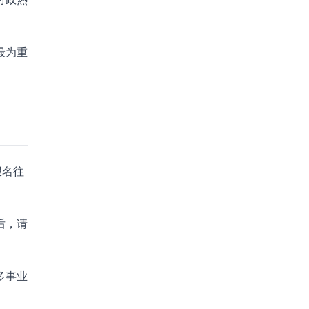
最为重
报名往
后，请
多事业