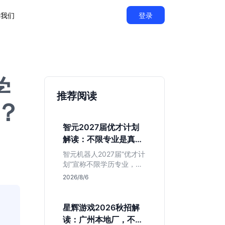
于我们
登录
学
推荐阅读
？
智元2027届优才计划
解读：不限专业是真的
吗？
智元机器人2027届“优才计
划”宣称不限学历专业，实
则聚焦具身智能顶尖人
2026/8/6
才。本文拆解岗位分布与
隐藏门槛，分析算法、仿
真等核心方向，帮你判断
星辉游戏2026秋招解
是否值得投递及如何准备
读：广州本地厂，不限
硬核项目。