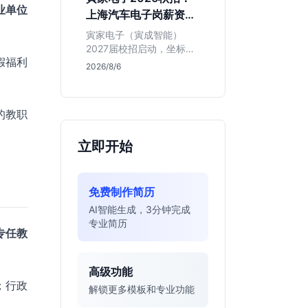
同学的投递机会与真实门
业单位
上海汽车电子岗薪资与
槛，帮你判断是否值得
岗位全解析
投。
寅家电子（寅成智能）
2027届校招启动，坐标上
假福利
海。本文解析百人规模汽
2026/8/6
车电子企业的机械与算法
双赛道机会，分析薪资面
议背后的含金量及应届生
的教职
成长路径，助你判断是否
值得投递。
立即开始
免费制作简历
AI智能生成，3分钟完成
专业简历
专任教
高级功能
；行政
解锁更多模板和专业功能