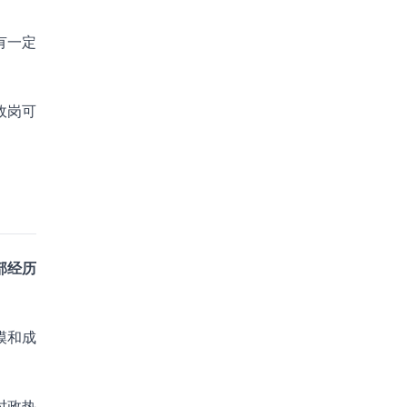
有一定
政岗可
部经历
模和成
时政热