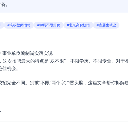
准备。
制
#高校教师招聘
#学历不限招聘
#北京高职校招
#应届生就业
？事业单位编制岗实话实说
动，这次招聘最大的特点是“双不限”：不限学历、不限专业。对于
绝佳机会。
招完全不同。别被“不限”两个字冲昏头脑，这篇文章帮你拆解
。
析