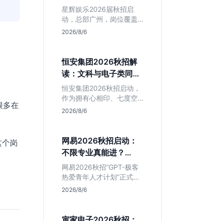
专业但薪资面议
星辉娱乐2026届秋招启
动，总部广州，岗位覆盖
技术、美术、策划。PHP
2026/8/6
岗非主流，美术话语权
高，薪资全面面议。适合
想接触项目全流程的应届
恒安集团2026秋招解
生，追求大厂光环者慎
读：文科与电子类同学
投。
的稳妥选择？
恒安集团2026秋招启动，
作为拥有心相印、七度空
很多在
间等国民品牌的快消巨
2026/8/6
头，本次招聘主打职业稳
定性。文章深度解析管培
生项目，明确文商科主攻
网易2026秋招启动：
这个岗
品牌营销、理工科侧重技
不限专业真能进？
术支持的岗位逻辑，客观
GPT-极客计划解读
分析传统制造业薪资平稳
网易2026秋招“GPT-极客
但平台扎实的特点，助应
热爱青年人才计划”正式开
届生快速判断投递价值。
启，主打不限专业与学
2026/8/6
历。本文拆解其核心岗位
需求（技术研发、游戏策
划、算法），分析非科班
寅家电子2026秋招：