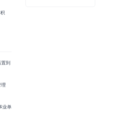
公积
后置到
管理
事业单