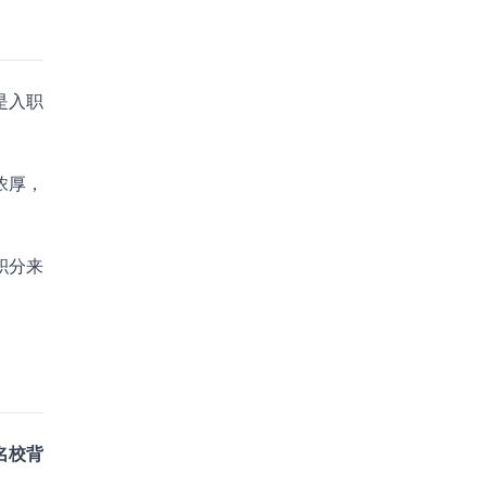
是入职
浓厚，
积分来
名校背