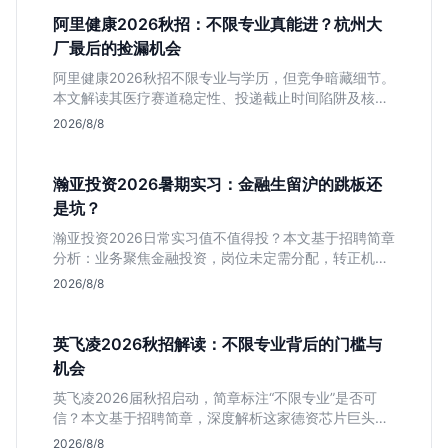
阿里健康2026秋招：不限专业真能进？杭州大
厂最后的捡漏机会
阿里健康2026秋招不限专业与学历，但竞争暗藏细节。
本文解读其医疗赛道稳定性、投递截止时间陷阱及核心
岗位面试节奏，帮应届生判断是否值得投入。
2026/8/8
瀚亚投资2026暑期实习：金融生留沪的跳板还
是坑？
瀚亚投资2026日常实习值不值得投？本文基于招聘简章
分析：业务聚焦金融投资，岗位未定需分配，转正机会
不明确。适合急需上海高含金量实习证明、想接触真实
2026/8/8
资金流向的金融生，不适合追求稳定留用的同学。
英飞凌2026秋招解读：不限专业背后的门槛与
机会
英飞凌2026届秋招启动，简章标注“不限专业”是否可
信？本文基于招聘简章，深度解析这家德资芯片巨头的
行业地位、校招真实门槛及投递策略，助你判断是否值
2026/8/8