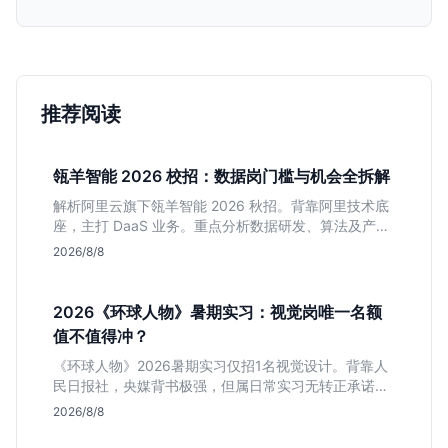
推荐阅读
瓴羊智能 2026 校招：数据岗门槛与机会全拆解
解析阿里云旗下瓴羊智能 2026 秋招。背靠阿里技术底
座，主打 DaaS 业务。重点分析数据研发、算法及产品
岗的硬性要求，评估 B 端数据路线的成长曲线与抗压挑
2026/8/8
战，助你判断是否值得投递。
2026《环球人物》暑期实习：视觉岗唯一名额
值不值得冲？
《环球人物》2026暑期实习仅招1名视觉设计。背靠人
民日报社，央媒背书极强，但属日常实习无转正承诺。
适合追求高含金量简历、能接受严谨流程的设计生，想
2026/8/8
进大厂快节奏者慎投。