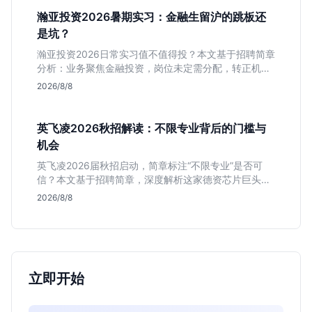
瀚亚投资2026暑期实习：金融生留沪的跳板还
是坑？
瀚亚投资2026日常实习值不值得投？本文基于招聘简章
分析：业务聚焦金融投资，岗位未定需分配，转正机会
不明确。适合急需上海高含金量实习证明、想接触真实
2026/8/8
资金流向的金融生，不适合追求稳定留用的同学。
英飞凌2026秋招解读：不限专业背后的门槛与
机会
英飞凌2026届秋招启动，简章标注“不限专业”是否可
信？本文基于招聘简章，深度解析这家德资芯片巨头的
行业地位、校招真实门槛及投递策略，助你判断是否值
2026/8/8
得投入。
立即开始