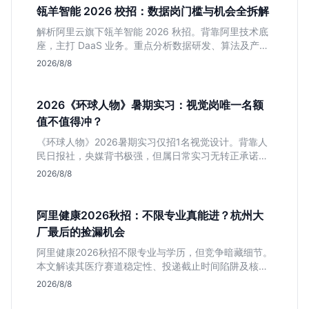
瓴羊智能 2026 校招：数据岗门槛与机会全拆解
解析阿里云旗下瓴羊智能 2026 秋招。背靠阿里技术底
座，主打 DaaS 业务。重点分析数据研发、算法及产品
岗的硬性要求，评估 B 端数据路线的成长曲线与抗压挑
2026/8/8
战，助你判断是否值得投递。
2026《环球人物》暑期实习：视觉岗唯一名额
值不值得冲？
《环球人物》2026暑期实习仅招1名视觉设计。背靠人
民日报社，央媒背书极强，但属日常实习无转正承诺。
适合追求高含金量简历、能接受严谨流程的设计生，想
2026/8/8
进大厂快节奏者慎投。
阿里健康2026秋招：不限专业真能进？杭州大
厂最后的捡漏机会
阿里健康2026秋招不限专业与学历，但竞争暗藏细节。
本文解读其医疗赛道稳定性、投递截止时间陷阱及核心
岗位面试节奏，帮应届生判断是否值得投入。
2026/8/8