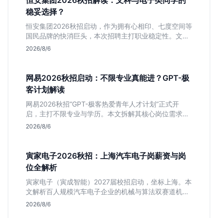
恒安集团2026秋招解读：文科与电子类同学的
稳妥选择？
恒安集团2026秋招启动，作为拥有心相印、七度空间等
国民品牌的快消巨头，本次招聘主打职业稳定性。文章
深度解析管培生项目，明确文商科主攻品牌营销、理工
2026/8/6
科侧重技术支持的岗位逻辑，客观分析传统制造业薪资
平稳但平台扎实的特点，助应届生快速判断投递价值。
网易2026秋招启动：不限专业真能进？GPT-极
客计划解读
网易2026秋招“GPT-极客热爱青年人才计划”正式开
启，主打不限专业与学历。本文拆解其核心岗位需求
（技术研发、游戏策划、算法），分析非科班同学的投
2026/8/6
递机会与真实门槛，帮你判断是否值得投。
寅家电子2026秋招：上海汽车电子岗薪资与岗
位全解析
寅家电子（寅成智能）2027届校招启动，坐标上海。本
文解析百人规模汽车电子企业的机械与算法双赛道机
会，分析薪资面议背后的含金量及应届生成长路径，助
2026/8/6
你判断是否值得投递。