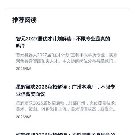
推荐阅读
智元2027届优才计划解读：不限专业是真的
吗？
智元机器人2027届“优才计划”宣称不限学历专业，实则
聚焦具身智能顶尖人才。本文拆解岗位分布与隐藏门
槛，分析算法、仿真等核心方向，帮你判断是否值得投
2026/8/6
递及如何准备硬核项目。
星辉游戏2026秋招解读：广州本地厂，不限专
业但薪资面议
星辉娱乐2026届秋招启动，总部广州，岗位覆盖技术、
美术、策划。PHP岗非主流，美术话语权高，薪资全面
面议。适合想接触项目全流程的应届生，追求大厂光环
2026/8/6
者慎投。