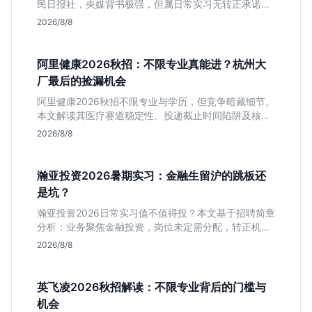
民日报社，央媒背书极强，但属日常实习无转正承诺。
适合追求高含金量简历、能接受严谨流程的设计生，想
2026/8/8
进大厂快节奏者慎投。
阿里健康2026秋招：不限专业真能进？杭州大
厂最后的捡漏机会
阿里健康2026秋招不限专业与学历，但竞争暗藏细节。
本文解读其医疗赛道稳定性、投递截止时间陷阱及核心
岗位面试节奏，帮应届生判断是否值得投入。
2026/8/8
瀚亚投资2026暑期实习：金融生留沪的跳板还
是坑？
瀚亚投资2026日常实习值不值得投？本文基于招聘简章
分析：业务聚焦金融投资，岗位未定需分配，转正机会
不明确。适合急需上海高含金量实习证明、想接触真实
2026/8/8
资金流向的金融生，不适合追求稳定留用的同学。
英飞凌2026秋招解读：不限专业背后的门槛与
机会