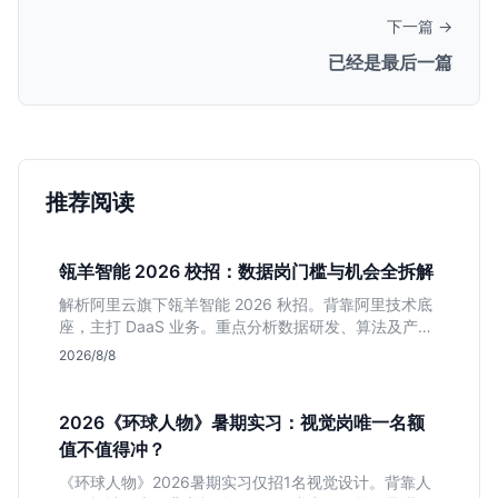
下一篇 →
已经是最后一篇
推荐阅读
瓴羊智能 2026 校招：数据岗门槛与机会全拆解
解析阿里云旗下瓴羊智能 2026 秋招。背靠阿里技术底
座，主打 DaaS 业务。重点分析数据研发、算法及产品
岗的硬性要求，评估 B 端数据路线的成长曲线与抗压挑
2026/8/8
战，助你判断是否值得投递。
2026《环球人物》暑期实习：视觉岗唯一名额
值不值得冲？
《环球人物》2026暑期实习仅招1名视觉设计。背靠人