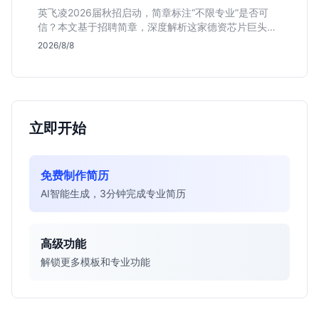
英飞凌2026届秋招启动，简章标注“不限专业”是否可
信？本文基于招聘简章，深度解析这家德资芯片巨头的
行业地位、校招真实门槛及投递策略，助你判断是否值
2026/8/8
得投入。
立即开始
免费制作简历
AI智能生成，3分钟完成专业简历
高级功能
解锁更多模板和专业功能