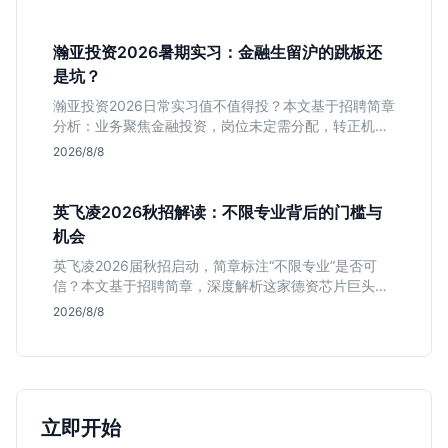
瀚亚投资2026暑期实习：金融生留沪的跳板还
是坑？
瀚亚投资2026日常实习值不值得投？本文基于招聘简章
分析：业务聚焦金融投资，岗位未定需分配，转正机会
不明确。适合急需上海高含金量实习证明、想接触真实
2026/8/8
资金流向的金融生，不适合追求稳定留用的同学。
英飞凌2026秋招解读：不限专业背后的门槛与
机会
英飞凌2026届秋招启动，简章标注“不限专业”是否可
信？本文基于招聘简章，深度解析这家德资芯片巨头的
行业地位、校招真实门槛及投递策略，助你判断是否值
2026/8/8
得投入。
立即开始