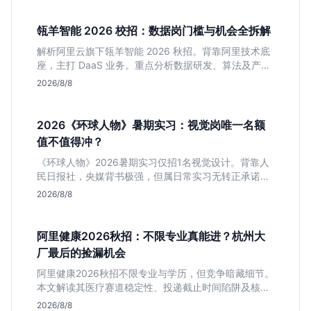
瓴羊智能 2026 校招：数据岗门槛与机会全拆解
解析阿里云旗下瓴羊智能 2026 秋招。背靠阿里技术底
座，主打 DaaS 业务。重点分析数据研发、算法及产品
岗的硬性要求，评估 B 端数据路线的成长曲线与抗压挑
2026/8/8
战，助你判断是否值得投递。
2026《环球人物》暑期实习：视觉岗唯一名额
值不值得冲？
《环球人物》2026暑期实习仅招1名视觉设计。背靠人
民日报社，央媒背书极强，但属日常实习无转正承诺。
适合追求高含金量简历、能接受严谨流程的设计生，想
2026/8/8
进大厂快节奏者慎投。
阿里健康2026秋招：不限专业真能进？杭州大
厂最后的捡漏机会
阿里健康2026秋招不限专业与学历，但竞争暗藏细节。
本文解读其医疗赛道稳定性、投递截止时间陷阱及核心
岗位面试节奏，帮应届生判断是否值得投入。
2026/8/8