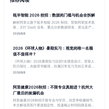
推荐阅读
瓴羊智能 2026 校招：数据岗门槛与机会全拆解
解析阿里云旗下瓴羊智能 2026 秋招。背靠阿里技术底
座，主打 DaaS 业务。重点分析数据研发、算法及产品
岗的硬性要求，评估 B 端数据路线的成长曲线与抗压挑
2026/8/8
战，助你判断是否值得投递。
2026《环球人物》暑期实习：视觉岗唯一名额
值不值得冲？
《环球人物》2026暑期实习仅招1名视觉设计。背靠人
民日报社，央媒背书极强，但属日常实习无转正承诺。
适合追求高含金量简历、能接受严谨流程的设计生，想
2026/8/8
进大厂快节奏者慎投。
阿里健康2026秋招：不限专业真能进？杭州大
厂最后的捡漏机会
阿里健康2026秋招不限专业与学历，但竞争暗藏细节。
本文解读其医疗赛道稳定性、投递截止时间陷阱及核心