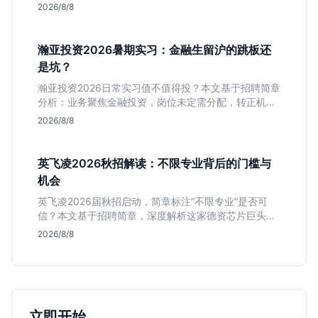
岗位面试节奏，帮应届生判断是否值得投入。
2026/8/8
瀚亚投资2026暑期实习：金融生留沪的跳板还
是坑？
瀚亚投资2026日常实习值不值得投？本文基于招聘简章
分析：业务聚焦金融投资，岗位未定需分配，转正机会
不明确。适合急需上海高含金量实习证明、想接触真实
2026/8/8
资金流向的金融生，不适合追求稳定留用的同学。
英飞凌2026秋招解读：不限专业背后的门槛与
机会
英飞凌2026届秋招启动，简章标注“不限专业”是否可
信？本文基于招聘简章，深度解析这家德资芯片巨头的
行业地位、校招真实门槛及投递策略，助你判断是否值
2026/8/8
得投入。
立即开始