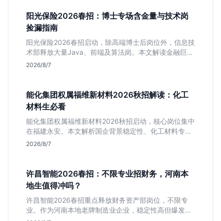
阳光保险2026春招：博士专场含金量与技术岗
捡漏指南
阳光保险2026春招启动，除高端博士后岗位外，信息技
术部释放大量Java、前端及算法岗。本文解读金融巨头
校招门槛，分析技术岗需求与投递价值，助你快速判断
2026/8/7
是否值得投。
能化集团权属福维新材料2026秋招解读：化工
材料生必看
能化集团权属福维新材料2026秋招启动，核心岗位集中
在福建永安。本文解析国企背景稳定性、化工材料专业
匹配度及工作地点限制，助理工科生判断是否值得投
2026/8/7
递。
许昌智能2026春招：不限专业招财务，河南本
地生值得冲吗？
许昌智能2026春招重点释放财务资产部岗位，不限专
业。作为河南本地老牌制造业企业，稳定性高但爆发涨
薪机会少。适合想在本地积累工业场景经验的应届生。