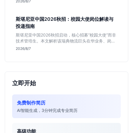
2026/8/7
斯堪尼亚中国2026秋招：校园大使岗位解读与
投递指南
斯堪尼亚中国2026秋招启动，核心招募“校园大使”而非
技术管培生。本文解析该瑞典物流巨头在华业务、岗位
真实职责及不限专业背后的竞争逻辑，助你判断是否值
2026/8/7
得投递。
立即开始
免费制作简历
AI智能生成，3分钟完成专业简历
高级功能