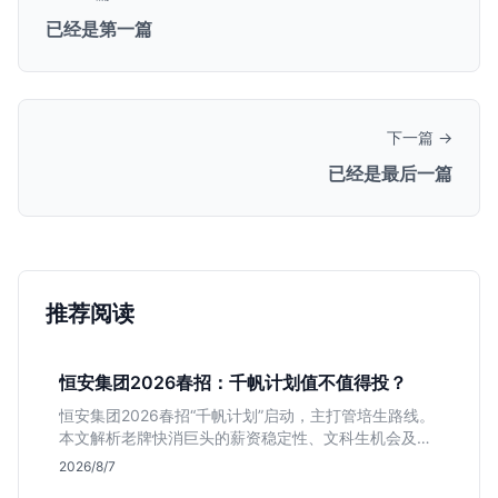
已经是第一篇
下一篇 →
已经是最后一篇
推荐阅读
恒安集团2026春招：千帆计划值不值得投？
恒安集团2026春招“千帆计划”启动，主打管培生路线。
本文解析老牌快消巨头的薪资稳定性、文科生机会及决
策链条长的局限，帮你判断是否值得投递。
2026/8/7