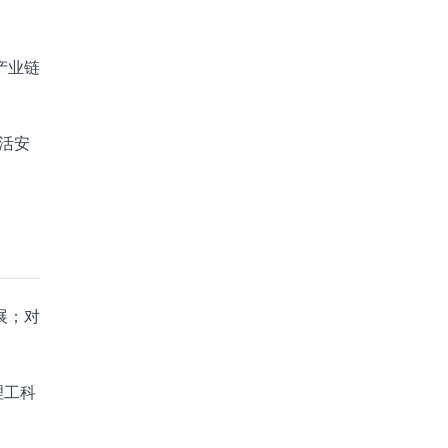
产业链
活安
展；对
理工科