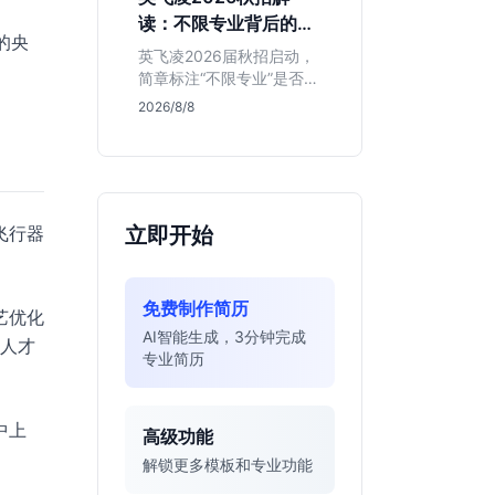
明、想接触真实资金流向
读：不限专业背后的门
的金融生，不适合追求稳
的央
槛与机会
定留用的同学。
英飞凌2026届秋招启动，
简章标注“不限专业”是否可
信？本文基于招聘简章，
2026/8/8
深度解析这家德资芯片巨
头的行业地位、校招真实
门槛及投递策略，助你判
断是否值得投入。
飞行器
立即开始
免费制作简历
艺优化
AI智能生成，3分钟完成
发人才
专业简历
中上
高级功能
解锁更多模板和专业功能