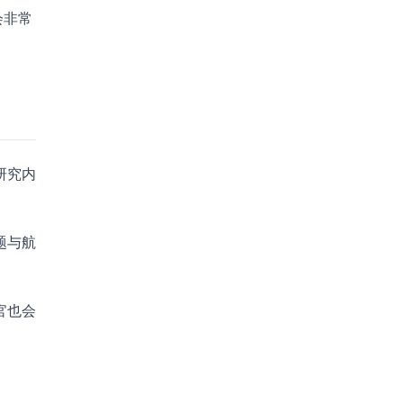
会非常
研究内
题与航
官也会