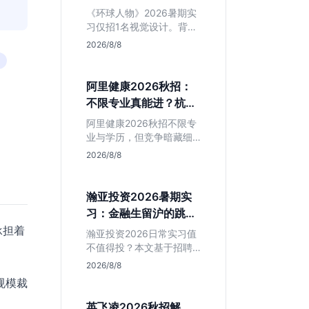
额值不值得冲？
《环球人物》2026暑期实
习仅招1名视觉设计。背靠
人民日报社，央媒背书极
2026/8/8
强，但属日常实习无转正
承诺。适合追求高含金量
简历、能接受严谨流程的
阿里健康2026秋招：
设计生，想进大厂快节奏
不限专业真能进？杭州
者慎投。
大厂最后的捡漏机会
阿里健康2026秋招不限专
业与学历，但竞争暗藏细
节。本文解读其医疗赛道
2026/8/8
稳定性、投递截止时间陷
阱及核心岗位面试节奏，
帮应届生判断是否值得投
瀚亚投资2026暑期实
入。
习：金融生留沪的跳板
还是坑？
承担着
瀚亚投资2026日常实习值
不值得投？本文基于招聘
简章分析：业务聚焦金融
2026/8/8
投资，岗位未定需分配，
规模裁
转正机会不明确。适合急
需上海高含金量实习证
英飞凌2026秋招解