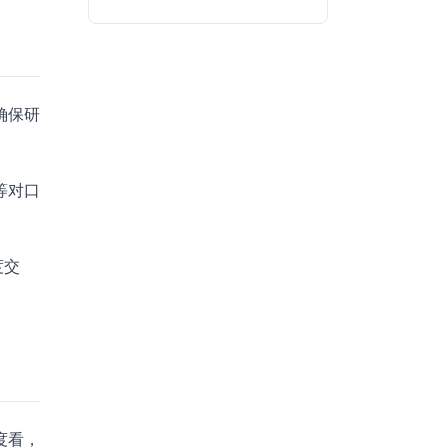
确保研
等对口
度交
度看，