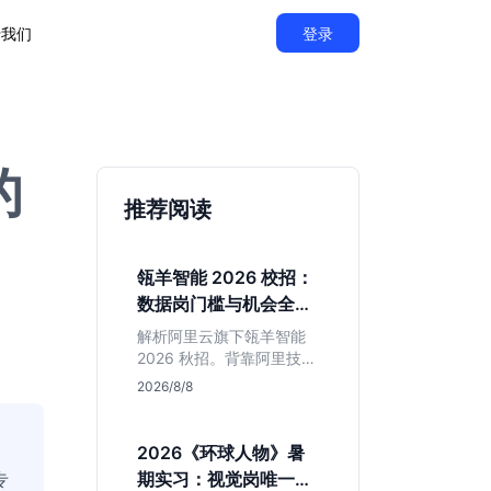
于我们
登录
的
推荐阅读
瓴羊智能 2026 校招：
数据岗门槛与机会全拆
解
解析阿里云旗下瓴羊智能
2026 秋招。背靠阿里技术
底座，主打 DaaS 业务。
2026/8/8
重点分析数据研发、算法
及产品岗的硬性要求，评
估 B 端数据路线的成长曲
2026《环球人物》暑
线与抗压挑战，助你判断
专
期实习：视觉岗唯一名
是否值得投递。