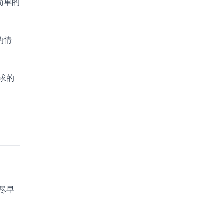
简单的
的情
求的
议尽早