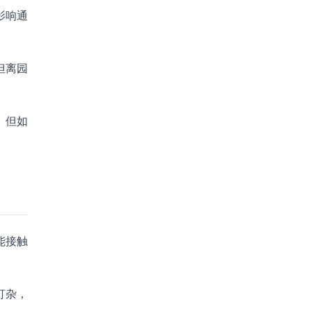
影响通
但离园
。但如
能接触
打杂，