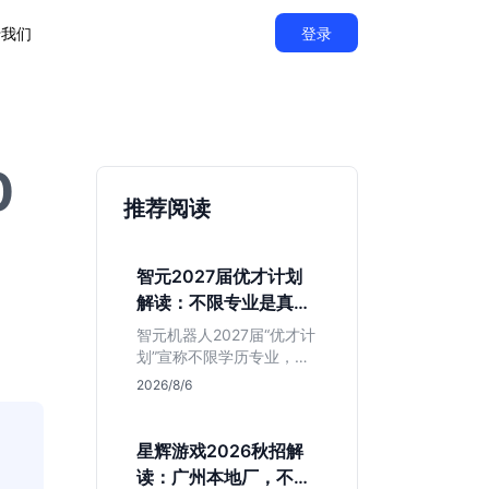
于我们
登录
0
推荐阅读
智元2027届优才计划
解读：不限专业是真的
吗？
智元机器人2027届“优才计
划”宣称不限学历专业，实
则聚焦具身智能顶尖人
2026/8/6
才。本文拆解岗位分布与
隐藏门槛，分析算法、仿
真等核心方向，帮你判断
星辉游戏2026秋招解
是否值得投递及如何准备
、
读：广州本地厂，不限
硬核项目。