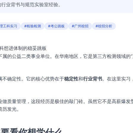
的行业背书与规范实验室经验。
#理工科实习
#检验检测
#考公跳板
#广州校招
#校招分析
工科想进体制的稳妥跳板
下属的公益二类事业单位。在华南地区，它是第三方检测领域的“
满不确定性。它的核心优势在于
稳定性
和
行业背书
。在这里实习
。
业做质量管理，这段经历是极佳的敲门砖。虽然它不是高薪爆发
简历发光。
主要看你想学什么