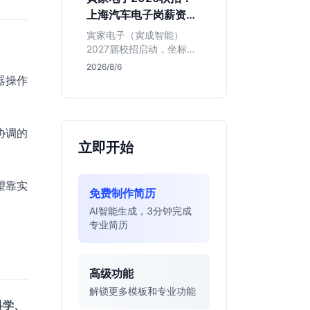
同学的投递机会与真实门
上海汽车电子岗薪资与
槛，帮你判断是否值得
岗位全解析
投。
寅家电子（寅成智能）
2027届校招启动，坐标上
海。本文解析百人规模汽
2026/8/6
车电子企业的机械与算法
器操作
双赛道机会，分析薪资面
议背后的含金量及应届生
成长路径，助你判断是否
协调的
值得投递。
立即开始
望靠实
免费制作简历
AI智能生成，3分钟完成
专业简历
高级功能
解锁更多模板和专业功能
科学、