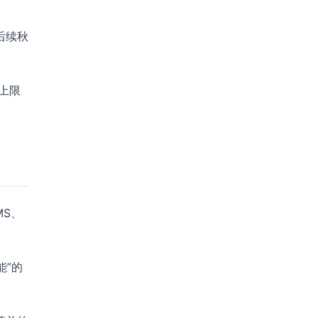
后续秋
上限
MS、
能”的