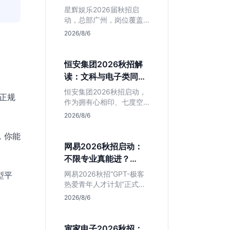
专业但薪资面议
星辉娱乐2026届秋招启
动，总部广州，岗位覆盖
技术、美术、策划。PHP
2026/8/6
岗非主流，美术话语权
高，薪资全面面议。适合
想接触项目全流程的应届
恒安集团2026秋招解
生，追求大厂光环者慎
读：文科与电子类同学
投。
的稳妥选择？
恒安集团2026秋招启动，
正规
作为拥有心相印、七度空
间等国民品牌的快消巨
2026/8/6
头，本次招聘主打职业稳
定性。文章深度解析管培
，你能
生项目，明确文商科主攻
网易2026秋招启动：
品牌营销、理工科侧重技
不限专业真能进？
术支持的岗位逻辑，客观
GPT-极客计划解读
分析传统制造业薪资平稳
网易2026秋招“GPT-极客
型平
但平台扎实的特点，助应
热爱青年人才计划”正式开
届生快速判断投递价值。
启，主打不限专业与学
2026/8/6
历。本文拆解其核心岗位
需求（技术研发、游戏策
划、算法），分析非科班
寅家电子2026秋招：