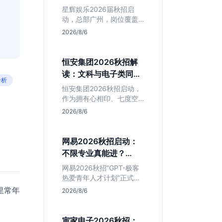
专业但薪资面议
星辉娱乐2026届秋招启
动，总部广州，岗位覆盖
技术、美术、策划。PHP
2026/8/6
岗非主流，美术话语权
高，薪资全面面议。适合
想接触项目全流程的应届
恒安集团2026秋招解
生，追求大厂光环者慎
读：文科与电子类同学
投。
分析
的稳妥选择？
恒安集团2026秋招启动，
作为拥有心相印、七度空
间等国民品牌的快消巨
2026/8/6
头，本次招聘主打职业稳
定性。文章深度解析管培
生项目，明确文商科主攻
网易2026秋招启动：
品牌营销、理工科侧重技
不限专业真能进？
术支持的岗位逻辑，客观
GPT-极客计划解读
分析传统制造业薪资平稳
网易2026秋招“GPT-极客
但平台扎实的特点，助应
热爱青年人才计划”正式开
届生快速判断投递价值。
启，主打不限专业与学
里常年
2026/8/6
历。本文拆解其核心岗位
需求（技术研发、游戏策
划、算法），分析非科班
寅家电子2026秋招：