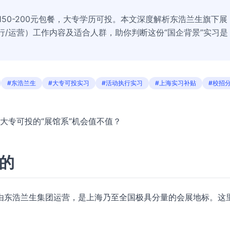
150-200元包餐，大专学历可投。本文深度解析东浩兰生旗下展
行/运营）工作内容及适合人群，助你判断这份“国企背景”实习是
#东浩兰生
#大专可投实习
#活动执行实习
#上海实习补贴
#校招
，大专可投的“展馆系”机会值不值？
么的
由东浩兰生集团运营，是上海乃至全国极具分量的会展地标。这
。