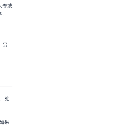
大专或
学。
。另
动、处
。如果