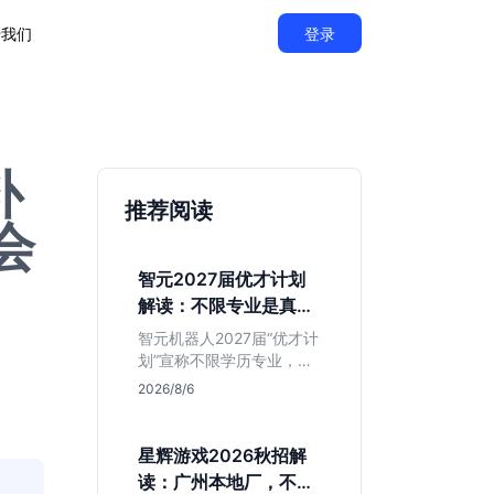
于我们
登录
补
推荐阅读
会
智元2027届优才计划
解读：不限专业是真的
吗？
智元机器人2027届“优才计
划”宣称不限学历专业，实
则聚焦具身智能顶尖人
2026/8/6
才。本文拆解岗位分布与
隐藏门槛，分析算法、仿
真等核心方向，帮你判断
星辉游戏2026秋招解
是否值得投递及如何准备
读：广州本地厂，不限
硬核项目。