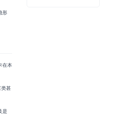
隐形
卡在本
言类甚
及是