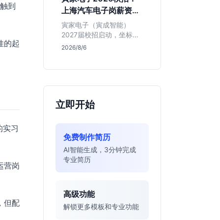
接触到
同学的投递机会与真实门
上海汽车电子岗薪资与
槛，帮你判断是否值得
岗位全解析
投。
寅家电子（寅成智能）
2027届校招启动，坐标上
佳的起
海。本文解析百人规模汽
2026/8/6
车电子企业的机械与算法
双赛道机会，分析薪资面
议背后的含金量及应届生
成长路径，助你判断是否
值得投递。
立即开始
的实习
免费制作简历
AI智能生成，3分钟完成
专业简历
运营岗
高级功能
，但配
解锁更多模板和专业功能