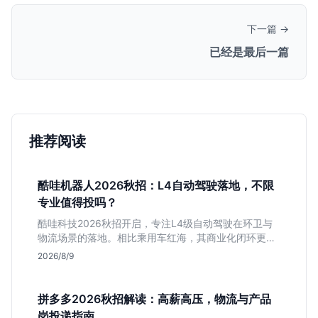
下一篇 →
已经是最后一篇
推荐阅读
酷哇机器人2026秋招：L4自动驾驶落地，不限
专业值得投吗？
酷哇科技2026秋招开启，专注L4级自动驾驶在环卫与
物流场景的落地。相比乘用车红海，其商业化闭环更清
晰，现金流相对健康。本文解读其业务模式、岗位稳定
2026/8/9
性及不限专业的投递策略，帮应届生判断是否值得入
手。
拼多多2026秋招解读：高薪高压，物流与产品
岗投递指南