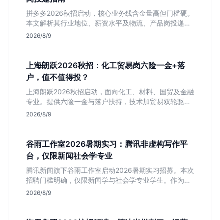
拼多多2026秋招启动，核心业务线含金量高但门槛硬。
本文解析其行业地位、薪资水平及物流、产品岗投递策
略，助你判断是否适合这种高强度职业起步。
2026/8/9
上海朗跃2026秋招：化工贸易岗六险一金+落
户，值不值得投？
上海朗跃2026秋招启动，面向化工、材料、国贸及金融
专业。提供六险一金与落户扶持，技术加贸易双轮驱动
模式稳定性高。本文解读岗位需求与福利含金量，帮应
2026/8/9
届生快速判断投递价值。
谷雨工作室2026暑期实习：腾讯非虚构写作平
台，仅限新闻社会学专业
腾讯新闻旗下谷雨工作室启动2026暑期实习招募。本次
招聘门槛明确，仅限新闻学与社会学专业学生。作为深
耕非虚构写作的头部团队，该岗位提供独立发稿机会与
2026/8/9
高含金量行业背书，但转正名额紧缩，适合追求深度报
道的垂直领域人才。