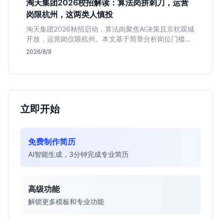
淘天集团2026校招解读：算法岗拼刺刀，运营
岗限杭州，这两类人慎投
淘天集团2026秋招启动，算法岗聚焦AI决策且京杭双城
开放，运营岗仅限杭州。本文基于简章分析岗位门槛、
薪资行情及适合人群，帮应届生判断是否值得投递。
2026/8/9
立即开始
免费制作简历
AI智能生成，3分钟完成专业简历
高级功能
解锁更多模板和专业功能