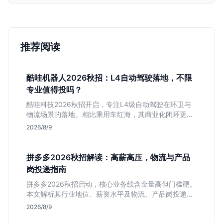
推荐阅读
酷哇机器人2026秋招：L4自动驾驶落地，不限
专业值得投吗？
酷哇科技2026秋招开启，专注L4级自动驾驶在环卫与
物流场景的落地。相比乘用车红海，其商业化闭环更清
晰，现金流相对健康。本文解读其业务模式、岗位稳定
2026/8/9
性及不限专业的投递策略，帮应届生判断是否值得入
手。
拼多多2026秋招解读：高薪高压，物流与产品
岗投递指南
拼多多2026秋招启动，核心业务线含金量高但门槛硬。
本文解析其行业地位、薪资水平及物流、产品岗投递策
略，助你判断是否适合这种高强度职业起步。
2026/8/9