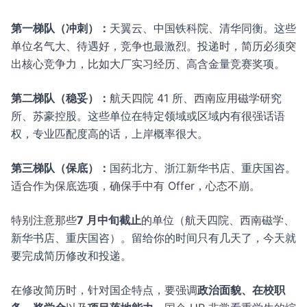
第一梯队（冲刺）：
天翼云、中国铁科院、清华同衡。这些
单位名气大、待遇好，竞争也最激烈。投递时，简历必须突
出核心竞争力，比如大厂实习经历、高含金量竞赛奖项。
第二梯队（稳妥）：
航天四院 41 所、西南应用磁学研究
所、苏豪控股。这些单位在特定领域或区域内有很强话语
权，专业匹配度高的话，上岸概率很大。
第三梯队（保底）：
国药北方、浙江新华书店、重庆国咨。
适合作为保底选项，确保手中有 Offer，心态不崩。
特别注意那些
7 月中旬截止
的单位（航天四院、西南磁学、
新华书店、重庆国咨）。留给你的时间只有几天了，今天就
要完成简历修改和投递。
在修改简历时，针对国企特点，要强调
政治面貌、在校职