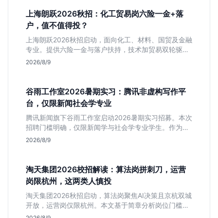
上海朗跃2026秋招：化工贸易岗六险一金+落
户，值不值得投？
上海朗跃2026秋招启动，面向化工、材料、国贸及金融
专业。提供六险一金与落户扶持，技术加贸易双轮驱动
模式稳定性高。本文解读岗位需求与福利含金量，帮应
2026/8/9
届生快速判断投递价值。
谷雨工作室2026暑期实习：腾讯非虚构写作平
台，仅限新闻社会学专业
腾讯新闻旗下谷雨工作室启动2026暑期实习招募。本次
招聘门槛明确，仅限新闻学与社会学专业学生。作为深
耕非虚构写作的头部团队，该岗位提供独立发稿机会与
2026/8/9
高含金量行业背书，但转正名额紧缩，适合追求深度报
道的垂直领域人才。
淘天集团2026校招解读：算法岗拼刺刀，运营
岗限杭州，这两类人慎投
淘天集团2026秋招启动，算法岗聚焦AI决策且京杭双城
开放，运营岗仅限杭州。本文基于简章分析岗位门槛、
薪资行情及适合人群，帮应届生判断是否值得投递。
2026/8/9