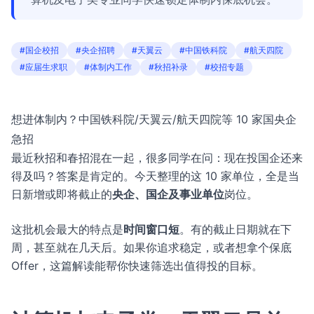
#国企校招
#央企招聘
#天翼云
#中国铁科院
#航天四院
#应届生求职
#体制内工作
#秋招补录
#校招专题
想进体制内？中国铁科院/天翼云/航天四院等 10 家国央企
急招
最近秋招和春招混在一起，很多同学在问：现在投国企还来
得及吗？答案是肯定的。今天整理的这 10 家单位，全是当
日新增或即将截止的
央企、国企及事业单位
岗位。
这批机会最大的特点是
时间窗口短
。有的截止日期就在下
周，甚至就在几天后。如果你追求稳定，或者想拿个保底
Offer，这篇解读能帮你快速筛选出值得投的目标。