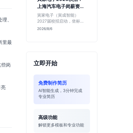
同学的投递机会与真实门
上海汽车电子岗薪资与
槛，帮你判断是否值得
岗位全解析
投。
寅家电子（寅成智能）
处理、
2027届校招启动，坐标上
海。本文解析百人规模汽
2026/8/6
车电子企业的机械与算法
双赛道机会，分析薪资面
所里最
议背后的含金量及应届生
成长路径，助你判断是否
值得投递。
立即开始
这些岗
免费制作简历
司亮
AI智能生成，3分钟完成
专业简历
高级功能
解锁更多模板和专业功能