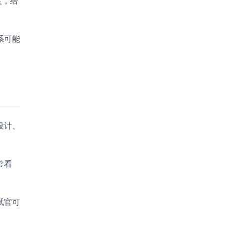
度，给
系可能
设计、
常看
试官可