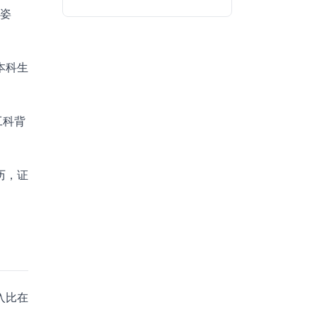
种姿
本科生
工科背
历，证
入比在