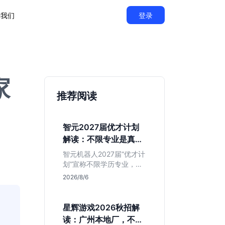
于我们
登录
家
推荐阅读
智元2027届优才计划
解读：不限专业是真的
吗？
智元机器人2027届“优才计
划”宣称不限学历专业，实
则聚焦具身智能顶尖人
2026/8/6
才。本文拆解岗位分布与
隐藏门槛，分析算法、仿
真等核心方向，帮你判断
星辉游戏2026秋招解
是否值得投递及如何准备
读：广州本地厂，不限
硬核项目。