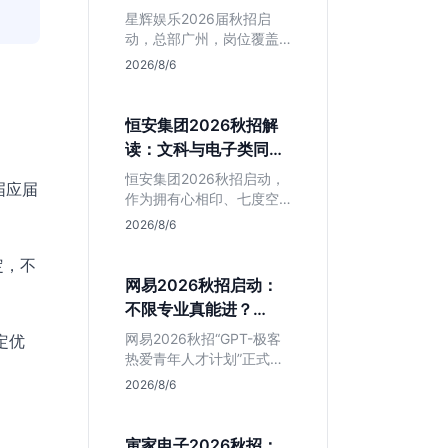
专业但薪资面议
星辉娱乐2026届秋招启
动，总部广州，岗位覆盖
技术、美术、策划。PHP
2026/8/6
岗非主流，美术话语权
高，薪资全面面议。适合
想接触项目全流程的应届
恒安集团2026秋招解
生，追求大厂光环者慎
读：文科与电子类同学
投。
的稳妥选择？
恒安集团2026秋招启动，
届应届
作为拥有心相印、七度空
间等国民品牌的快消巨
2026/8/6
头，本次招聘主打职业稳
定性。文章深度解析管培
定，不
生项目，明确文商科主攻
网易2026秋招启动：
品牌营销、理工科侧重技
不限专业真能进？
术支持的岗位逻辑，客观
GPT-极客计划解读
分析传统制造业薪资平稳
网易2026秋招“GPT-极客
定优
但平台扎实的特点，助应
热爱青年人才计划”正式开
届生快速判断投递价值。
启，主打不限专业与学
2026/8/6
历。本文拆解其核心岗位
需求（技术研发、游戏策
划、算法），分析非科班
寅家电子2026秋招：