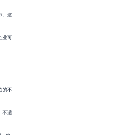
市。这
企业可
泊的不
，不适