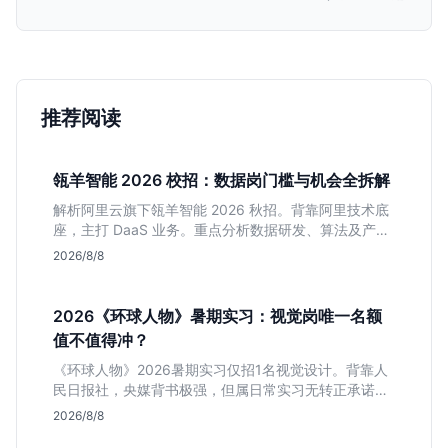
推荐阅读
瓴羊智能 2026 校招：数据岗门槛与机会全拆解
解析阿里云旗下瓴羊智能 2026 秋招。背靠阿里技术底
座，主打 DaaS 业务。重点分析数据研发、算法及产品
岗的硬性要求，评估 B 端数据路线的成长曲线与抗压挑
2026/8/8
战，助你判断是否值得投递。
2026《环球人物》暑期实习：视觉岗唯一名额
值不值得冲？
《环球人物》2026暑期实习仅招1名视觉设计。背靠人
民日报社，央媒背书极强，但属日常实习无转正承诺。
适合追求高含金量简历、能接受严谨流程的设计生，想
2026/8/8
进大厂快节奏者慎投。