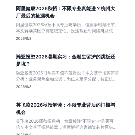
阿里健康2026秋招：不限专业真能进？杭州大
厂最后的捡漏机会
阿里健康2026秋招不限专业与学历，但竞争暗藏细节。
本文解读其医疗赛道稳定性、投递截止时间陷阱及核心
岗位面试节奏，帮应届生判断是否值得投入。
2026/8/8
瀚亚投资2026暑期实习：金融生留沪的跳板还
是坑？
瀚亚投资2026日常实习值不值得投？本文基于招聘简章
分析：业务聚焦金融投资，岗位未定需分配，转正机会
不明确。适合急需上海高含金量实习证明、想接触真实
2026/8/8
资金流向的金融生，不适合追求稳定留用的同学。
英飞凌2026秋招解读：不限专业背后的门槛与
机会
英飞凌2026届秋招启动，简章标注“不限专业”是否可
信？本文基于招聘简章，深度解析这家德资芯片巨头的
行业地位、校招真实门槛及投递策略，助你判断是否值
2026/8/8